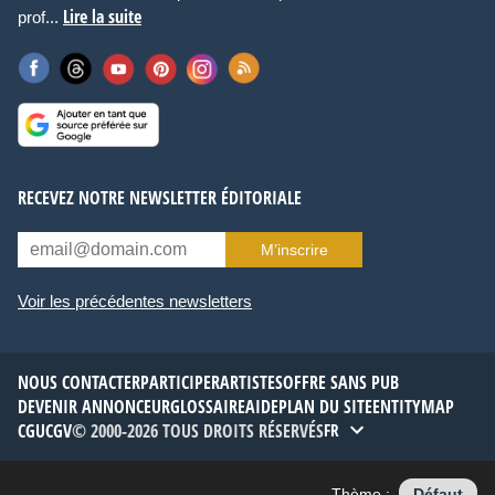
Lire la suite
prof...
RECEVEZ NOTRE NEWSLETTER ÉDITORIALE
M’inscrire
Voir les précédentes newsletters
NOUS CONTACTER
PARTICIPER
ARTISTES
OFFRE SANS PUB
DEVENIR ANNONCEUR
GLOSSAIRE
AIDE
PLAN DU SITE
ENTITYMAP
CGU
CGV
© 2000-2026 TOUS DROITS RÉSERVÉS
FR
Thème :
Défaut