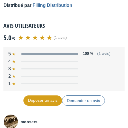
Distribué par
Filling Distribution
AVIS UTILISATEURS
5.0
(1 avis)
/5
5
100 %
(1 avis)
4
3
2
1
Déposer un avis
Demander un avis
moosers