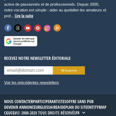
active de passionnés et de professionnels. Depuis 2000,
notre vocation est simple : aider au quotidien les amateurs et
Lire la suite
prof...
RECEVEZ NOTRE NEWSLETTER ÉDITORIALE
M’inscrire
Voir les précédentes newsletters
NOUS CONTACTER
PARTICIPER
ARTISTES
OFFRE SANS PUB
DEVENIR ANNONCEUR
GLOSSAIRE
AIDE
PLAN DU SITE
ENTITYMAP
CGU
CGV
© 2000-2026 TOUS DROITS RÉSERVÉS
FR