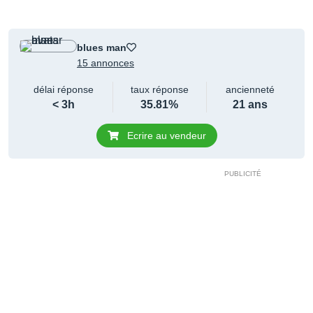
blues man
15 annonces
délai réponse
taux réponse
ancienneté
< 3h
35.81%
21 ans
Ecrire au vendeur