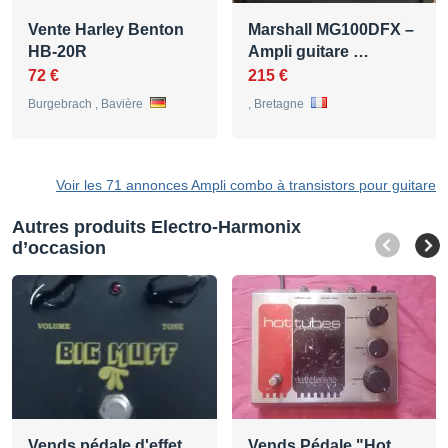
Vente Harley Benton
Marshall MG100DFX –
HB-20R
Ampli guitare …
72 €
215 €
Burgebrach , Bavière
, Bretagne
Voir les 71 annonces Ampli combo à transistors pour guitare
Autres produits Electro-Harmonix
d’occasion
Vends pédale d'effet
Vends Pédale "Hot