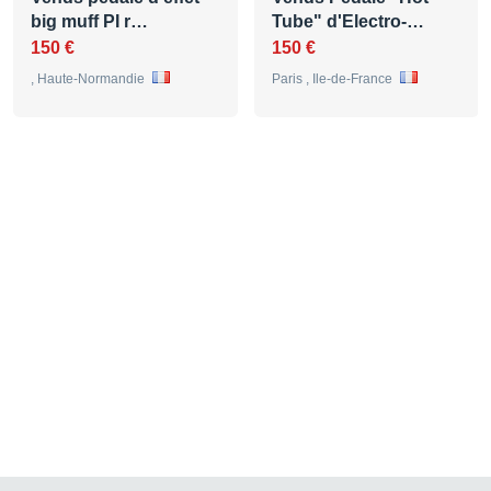
big muff PI r…
Tube" d'Electro-…
150 €
150 €
, Haute-Normandie
Paris , Ile-de-France