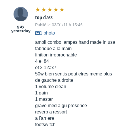
top class
Publié le 03/01/11 à 15:46
guy
yesterday
1 photo
ampli combo lampes hand made in usa
fabrique a la main
finition irreprochable
4 el 84
et 2 12ax7
50w bien sentis peut etres meme plus
de gauche a droite
1 volume clean
1 gain
1 master
grave med aigu presence
reverb a ressort
a l'arriere
footswitch