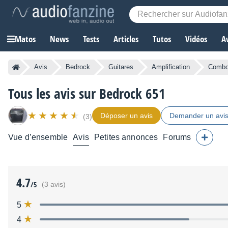
Matos
News
Tests
Articles
Tutos
Vidéos
A
Avis
Bedrock
Guitares
Amplification
Comb
Tous les avis sur Bedrock 651
Déposer un avis
Demander un avi
(3)
Vue d’ensemble
Avis
Petites annonces
Forums
4.7
/5
(3 avis)
5
4