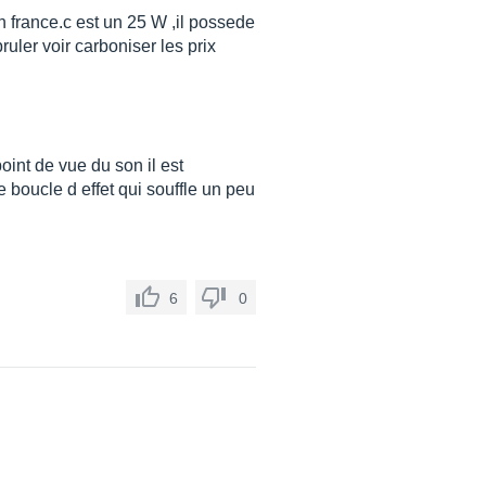
n france.c est un 25 W ,il possede
ruler voir carboniser les prix
int de vue du son il est
e boucle d effet qui souffle un peu
6
0