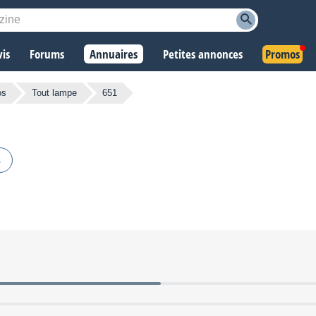
vis
Forums
Annuaires
Petites annonces
Promos
os
Tout lampe
651
s