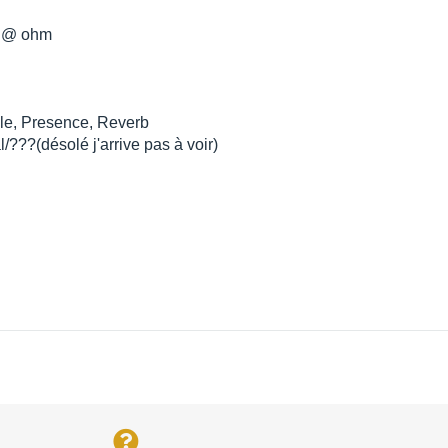
w @ ohm
ble, Presence, Reverb
/???(désolé j'arrive pas à voir)