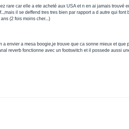
ez rare car elle a ete acheté aux USA et n en ai jamais trouvé e
,mais il se deffend tres tres bien par rapport a d autre qui font b
0 ans (2 fois moins cher...)
en a envier a mesa boogie,je trouve que ca sonne mieux et que po
anal reverb fonctionne avec un footswitch et il possede aussi un