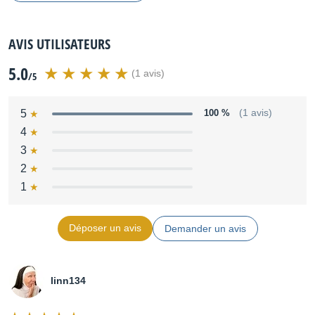
AVIS UTILISATEURS
5.0
(1 avis)
/5
5
100 %
(1 avis)
4
3
2
1
Déposer un avis
Demander un avis
linn134