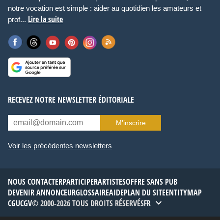
notre vocation est simple : aider au quotidien les amateurs et
Lire la suite
prof...
RECEVEZ NOTRE NEWSLETTER ÉDITORIALE
M’inscrire
Voir les précédentes newsletters
NOUS CONTACTER
PARTICIPER
ARTISTES
OFFRE SANS PUB
DEVENIR ANNONCEUR
GLOSSAIRE
AIDE
PLAN DU SITE
ENTITYMAP
CGU
CGV
© 2000-2026 TOUS DROITS RÉSERVÉS
FR