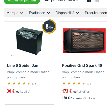
Ajouter un
produit
Marque
Évaluation
Disponibilité
Produits inco
8
/10
Line 6 Spider Jam
Positive Grid Spark 40
Ampli combo à modélisation
Ampli combo à modélisation
pour guitare
pour guitare
(15)
(23)
30 €
173 €
neuf
(1 offre)
neuf
(16 offres)
150 €
d'occasion
(5 offres)