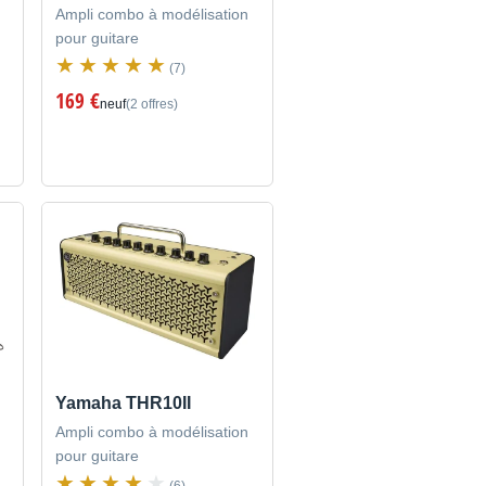
Ampli combo à modélisation
pour guitare
(7)
169 €
neuf
(2 offres)
Yamaha THR10II
Ampli combo à modélisation
pour guitare