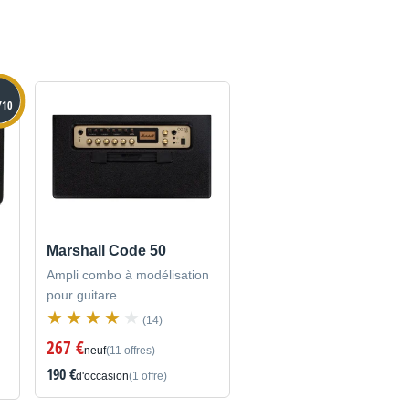
/10
Marshall Code 50
Ampli combo à modélisation
pour guitare
(14)
267 €
neuf
(11 offres)
190 €
d'occasion
(1 offre)