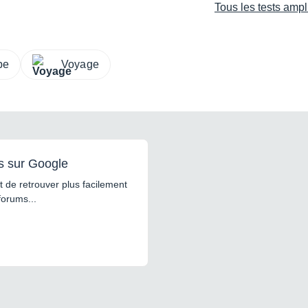
Tous les tests amp
pe
Voyage
s sur Google
 de retrouver plus facilement
forums...