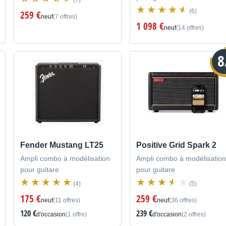
(7)
(6)
259 €
neuf
(7 offres)
1 098 €
neuf
(14 offres)
8
Fender Mustang LT25
Positive Grid Spark 2
Ampli combo à modélisation
Ampli combo à modélisation
pour guitare
pour guitare
(4)
(5)
175 €
259 €
neuf
(11 offres)
neuf
(36 offres)
120 €
239 €
d'occasion
(1 offre)
d'occasion
(2 offres)