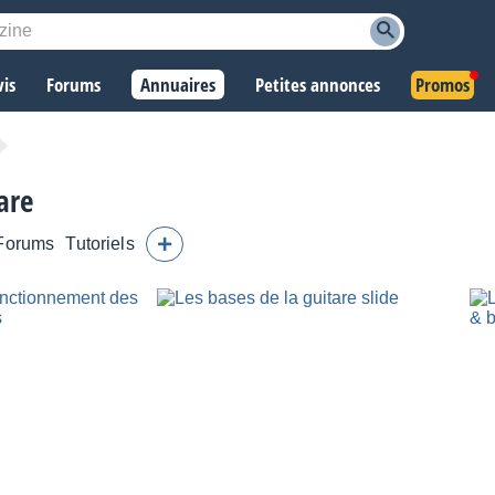
vis
Forums
Annuaires
Petites annonces
Promos
are
Forums
Tutoriels