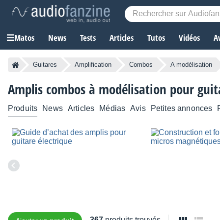
Matos
News
Tests
Articles
Tutos
Vidéos
A
Guitares
Amplification
Combos
A modélisation
Amplis combos à modélisation pour guit
Produits
News
Articles
Médias
Avis
Petites annonces
367
produits trouvés