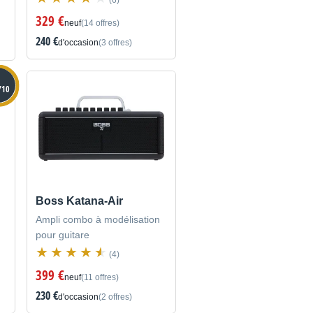
(6)
329 €
neuf
(14 offres)
240 €
d'occasion
(3 offres)
/10
Boss Katana-Air
Ampli combo à modélisation
pour guitare
(4)
399 €
neuf
(11 offres)
230 €
d'occasion
(2 offres)