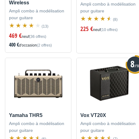
Wireless
Ampli combo à modélisation
Ampli combo à modélisation
pour guitare
pour guitare
(8)
(13)
225 €
neuf
(10 offres)
469 €
neuf
(36 offres)
400 €
d'occasion
(2 offres)
8
/1
Yamaha THR5
Vox VT20X
Ampli combo à modélisation
Ampli combo à modélisation
pour guitare
pour guitare