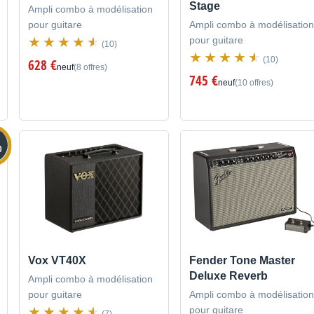
Stage
Ampli combo à modélisation
pour guitare
Ampli combo à modélisation
pour guitare
(10)
(10)
628 €
neuf
(8 offres)
745 €
neuf
(10 offres)
0
Vox VT40X
Fender Tone Master
Deluxe Reverb
Ampli combo à modélisation
pour guitare
Ampli combo à modélisation
pour guitare