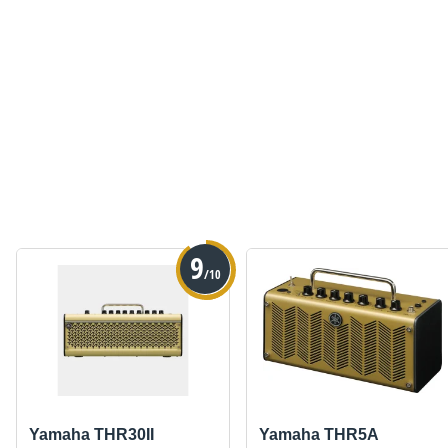
9
/10
Yamaha THR30II
Yamaha THR5A