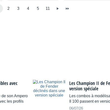
2
3
4
5
11
bles avec
Les Champion II de F
version spéciale
re de son Ampero
Les combos à modélisa
ec les profils
II 100 passent en versi
06/07/26