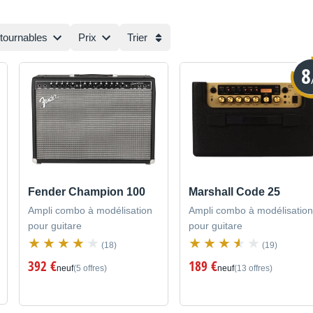
ntournables
Prix
Trier
8
Fender Champion 100
Marshall Code 25
Ampli combo à modélisation
Ampli combo à modélisation
pour guitare
pour guitare
(18)
(19)
392 €
189 €
neuf
(5 offres)
neuf
(13 offres)