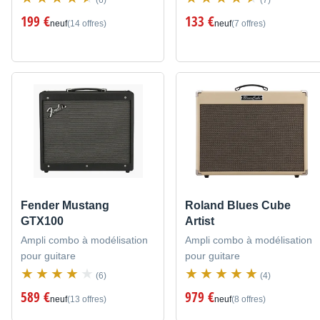
(6)
(7)
199 €
133 €
neuf
(14 offres)
neuf
(7 offres)
Fender Mustang
Roland Blues Cube
GTX100
Artist
Ampli combo à modélisation
Ampli combo à modélisation
pour guitare
pour guitare
(6)
(4)
589 €
979 €
neuf
(13 offres)
neuf
(8 offres)