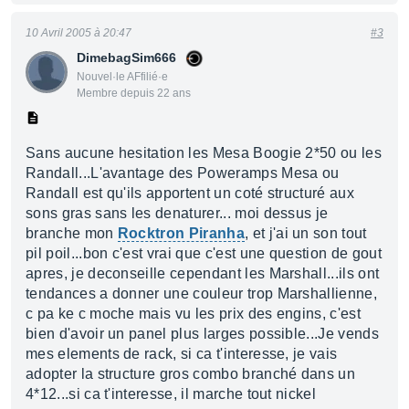
10 Avril 2005 à 20:47
#3
DimebagSim666
Nouvel·le AFfilié·e
Membre depuis 22 ans
Sans aucune hesitation les Mesa Boogie 2*50 ou les
Randall...L'avantage des Poweramps Mesa ou
Randall est qu'ils apportent un coté structuré aux
sons gras sans les denaturer... moi dessus je
branche mon
Rocktron Piranha
, et j'ai un son tout
pil poil...bon c'est vrai que c'est une question de gout
apres, je deconseille cependant les Marshall...ils ont
tendances a donner une couleur trop Marshallienne,
c pa ke c moche mais vu les prix des engins, c'est
bien d'avoir un panel plus larges possible...Je vends
mes elements de rack, si ca t'interesse, je vais
adopter la structure gros combo branché dans un
4*12...si ca t'interesse, il marche tout nickel