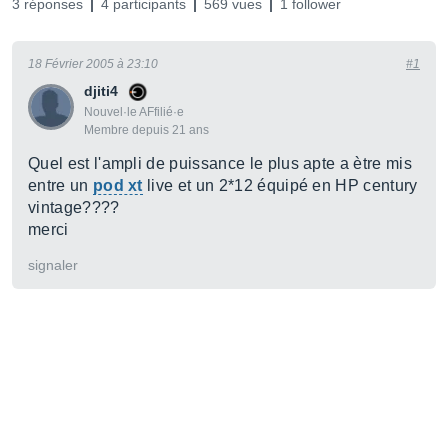
3 réponses
4 participants
569 vues
1 follower
18 Février 2005 à 23:10
#1
djiti4
Nouvel·le AFfilié·e
Membre depuis 21 ans
Quel est l'ampli de puissance le plus apte a ètre mis
entre un
pod xt
live et un 2*12 équipé en HP century
vintage????
merci
signaler