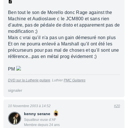
Ben tout le son de Morello donc Rage against the
Machine et Audioslave c le JCM800 et sans rien
d'autre, pas de pédale de disto et apparement pas de
modification ;)
Mais c vrai qu'il n'a pas un gain démesuré non plus
Et on ne pourra enlevé a Marshall qu'il ont été les
précurseurs pour pas mal de choses et qu'il sont une
référence...pas en métal prog évidement ;)
PM
DVD sur la Lutherie guitare
. Luthier
PMC Guitares
signaler
10 Novembre 2003 à 14:52
#20
kenny serane
Squatteur·euse d’AF
Membre depuis 24 ans