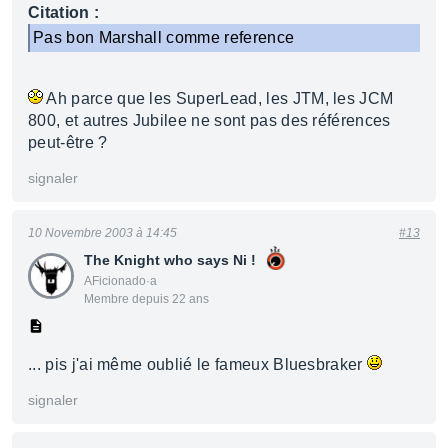
Citation :
Pas bon Marshall comme reference
Ah parce que les SuperLead, les JTM, les JCM
800, et autres Jubilee ne sont pas des références
peut-être ?
signaler
10 Novembre 2003 à 14:45
#13
The Knight who says Ni !
AFicionado·a
Membre depuis 22 ans
... pis j'ai même oublié le fameux Bluesbraker
signaler