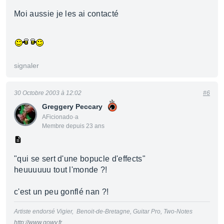
Moi aussie je les ai contacté
signaler
30 Octobre 2003 à 12:02
#6
Greggery Peccary
AFicionado·a
Membre depuis 23 ans
"qui se sert d'une bopucle d'effects"
heuuuuuu tout l'monde ?!
c'est un peu gonflé nan ?!
Artiste endorsé Vigier, Benoit-de-Bretagne, Guitar Pro, Two-Notes
http://www.gowy.fr