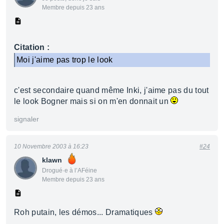
Membre depuis 23 ans
Citation :
Moi j'aime pas trop le look
c'est secondaire quand même Inki, j'aime pas du tout
le look Bogner mais si on m'en donnait un
signaler
10 Novembre 2003 à 16:23
#24
klawn
Drogué·e à l’AFéine
Membre depuis 23 ans
Roh putain, les démos... Dramatiques