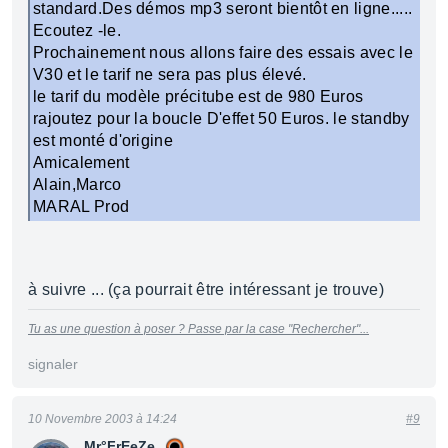
standard.Des démos mp3 seront bientôt en ligne.....
Ecoutez -le.
Prochainement nous allons faire des essais avec le
V30 et le tarif ne sera pas plus élevé.
le tarif du modèle précitube est de 980 Euros
rajoutez pour la boucle D'effet 50 Euros. le standby
est monté d'origine
Amicalement
Alain,Marco
MARAL Prod
à suivre ... (ça pourrait être intéressant je trouve)
Tu as une question à poser ? Passe par la case "Rechercher"...
signaler
10 Novembre 2003 à 14:24
#9
Mr°FrEeZe