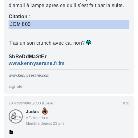
d'ampli à lampe apres ce qu'il s'est fait par la suite.
Citation :
JCM 800
T'as un son crunch avec ca, non?
ShReDdMaStEr
www.kennyserane.fr.fm
www.kennyserane.com
signaler
10 Novembre 2003 à 14:48
#16
Judas
AFicionado·a
Membre depuis 23 ans