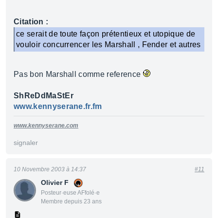
Citation :
ce serait de toute façon prétentieux et utopique de
vouloir concurrencer les Marshall , Fender et autres
Pas bon Marshall comme reference
ShReDdMaStEr
www.kennyserane.fr.fm
www.kennyserane.com
signaler
10 Novembre 2003 à 14:37
#11
Olivier F
Posteur·euse AFfolé·e
Membre depuis 23 ans