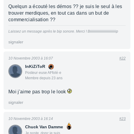
Quelqun a écouté les démos ?? je suis le seul à les
trouver merdiques, en tout cas dans un but de
commercialisation ??
Laissez un message après le bip sonore. Merci ! Biiiiiiiiiiiiiiiiiiiiiiiiiiiiip
signaler
10 Novembre 2003 à 16:07
#22
InKiZiToR
Posteur·euse AFfolé·e
Membre depuis 23 ans
Moi j'aime pas trop le look
signaler
10 Novembre 2003 à 16:14
#23
Chuck Van Damme
Je poste, donc je suis