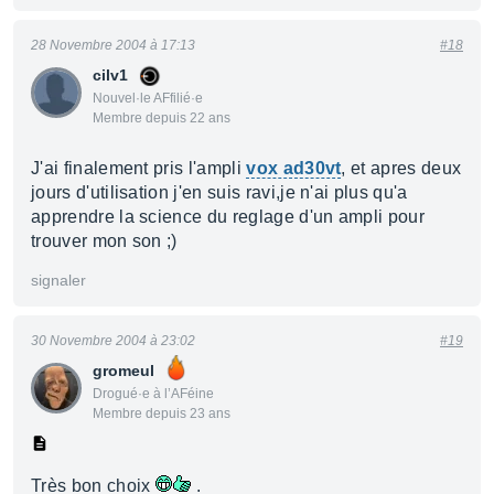
28 Novembre 2004 à 17:13
#18
cilv1
Nouvel·le AFfilié·e
Membre depuis 22 ans
J'ai finalement pris l'ampli
vox ad30vt
, et apres deux
jours d'utilisation j'en suis ravi,je n'ai plus qu'a
apprendre la science du reglage d'un ampli pour
trouver mon son ;)
signaler
30 Novembre 2004 à 23:02
#19
gromeul
Drogué·e à l’AFéine
Membre depuis 23 ans
Très bon choix
.