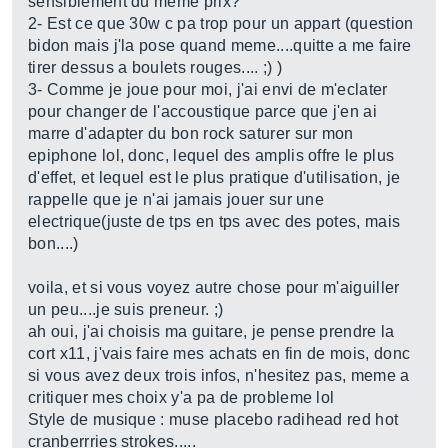
sensiblement du meme prix?
2- Est ce que 30w c pa trop pour un appart (question
bidon mais j'la pose quand meme....quitte a me faire
tirer dessus a boulets rouges.... ;) )
3- Comme je joue pour moi, j'ai envi de m'eclater
pour changer de l'accoustique parce que j'en ai
marre d'adapter du bon rock saturer sur mon
epiphone lol, donc, lequel des amplis offre le plus
d'effet, et lequel est le plus pratique d'utilisation, je
rappelle que je n'ai jamais jouer sur une
electrique(juste de tps en tps avec des potes, mais
bon....)
voila, et si vous voyez autre chose pour m'aiguiller
un peu....je suis preneur. ;)
ah oui, j'ai choisis ma guitare, je pense prendre la
cort x11, j'vais faire mes achats en fin de mois, donc
si vous avez deux trois infos, n'hesitez pas, meme a
critiquer mes choix y'a pa de probleme lol
Style de musique : muse placebo radihead red hot
cranberrries strokes.....