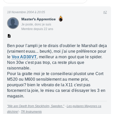
18 Novembre 2004 à 20:05
#2
Master's Apprentice
Je poste, donc je suis
Membre depuis 22 ans
Ben pour l'ampli je te dirais d'oublier le Marshall deja
(vraiment euuu... beurk), moi j'ai une préférence pour
le
Vox AD30VT
, meilleur a mon gout que le spider.
Non 30w c'est pas trop, ca reste plus que
raisonnable.
Pour la gratte moi je te conseillerai plustot une Cort
M520 ou M600 sensiblement au meme prix,
pourquoi? bien le vibrato de la X11 c'est pas
forcement la joie, le mieu ca serai d'éssayer les 3 en
magasin.
"We are Opeth from Stockholm, Sweden."
-
Les guitares Mayones ca
déchire!
-
TR Instruments