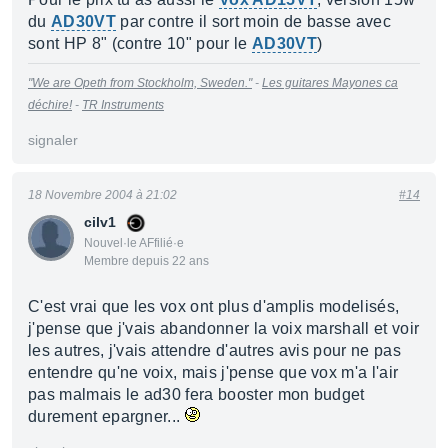
du
AD30VT
par contre il sort moin de basse avec
sont HP 8" (contre 10" pour le
AD30VT
)
"We are Opeth from Stockholm, Sweden."
-
Les guitares Mayones ca
déchire!
-
TR Instruments
signaler
18 Novembre 2004 à 21:02
#14
cilv1
Nouvel·le AFfilié·e
Membre depuis 22 ans
C'est vrai que les vox ont plus d'amplis modelisés,
j'pense que j'vais abandonner la voix marshall et voir
les autres, j'vais attendre d'autres avis pour ne pas
entendre qu'ne voix, mais j'pense que vox m'a l'air
pas malmais le ad30 fera booster mon budget
durement epargner...