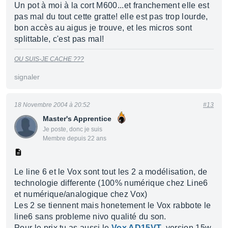
Un pot à moi à la cort M600...et franchement elle est
pas mal du tout cette gratte! elle est pas trop lourde,
bon accès au aigus je trouve, et les micros sont
splittable, c'est pas mal!
OU SUIS-JE CACHE ???
signaler
18 Novembre 2004 à 20:52
#13
Master's Apprentice
Je poste, donc je suis
Membre depuis 22 ans
Le line 6 et le Vox sont tout les 2 a modélisation, de
technologie differente (100% numérique chez Line6
et numérique/analogique chez Vox)
Les 2 se tiennent mais honetement le Vox rabbote le
line6 sans probleme nivo qualité du son.
Pour le prix tu as aussi le
Vox AD15VT
, version 15w