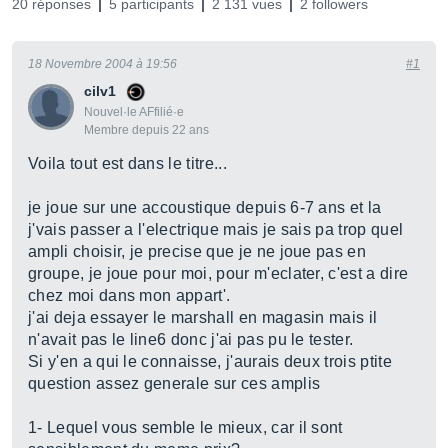
20 réponses
5 participants
2 131 vues
2 followers
18 Novembre 2004 à 19:56
#1
cilv1
Nouvel·le AFfilié·e
Membre depuis 22 ans
Voila tout est dans le titre...
je joue sur une accoustique depuis 6-7 ans et la
j'vais passer a l'electrique mais je sais pa trop quel
ampli choisir, je precise que je ne joue pas en
groupe, je joue pour moi, pour m'eclater, c'est a dire
chez moi dans mon appart'.
j'ai deja essayer le marshall en magasin mais il
n'avait pas le line6 donc j'ai pas pu le tester.
Si y'en a qui le connaisse, j'aurais deux trois ptite
question assez generale sur ces amplis
1- Lequel vous semble le mieux, car il sont