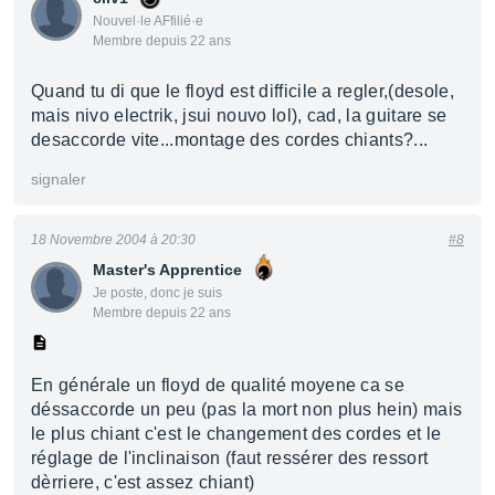
Nouvel·le AFfilié·e
Membre depuis 22 ans
Quand tu di que le floyd est difficile a regler,(desole,
mais nivo electrik, jsui nouvo lol), cad, la guitare se
desaccorde vite...montage des cordes chiants?...
signaler
18 Novembre 2004 à 20:30
#8
Master's Apprentice
Je poste, donc je suis
Membre depuis 22 ans
En générale un floyd de qualité moyene ca se
déssaccorde un peu (pas la mort non plus hein) mais
le plus chiant c'est le changement des cordes et le
réglage de l'inclinaison (faut ressérer des ressort
dèrriere, c'est assez chiant)