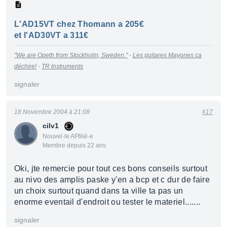
L'AD15VT chez Thomann a 205€
et l'AD30VT a 311€
"We are Opeth from Stockholm, Sweden."
-
Les guitares Mayones ca
déchire!
-
TR Instruments
signaler
18 Novembre 2004 à 21:08
#17
cilv1
Nouvel·le AFfilié·e
Membre depuis 22 ans
Oki, jte remercie pour tout ces bons conseils surtout
au nivo des amplis paske y'en a bcp et c dur de faire
un choix surtout quand dans ta ville ta pas un
enorme eventail d'endroit ou tester le materiel.......
signaler