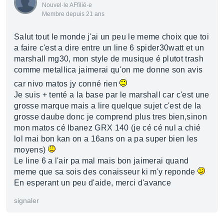
Nouvel·le AFfilié·e
Membre depuis 21 ans
Salut tout le monde j'ai un peu le meme choix que toi
a faire c'est a dire entre un line 6 spider30watt et un
marshall mg30, mon style de musique é plutot trash
comme metallica jaimerai qu'on me donne son avis
car nivo matos jy conné rien
Je suis + tenté a la base par le marshall car c'est une
grosse marque mais a lire quelque sujet c'est de la
grosse daube donc je comprend plus tres bien,sinon
mon matos cé Ibanez GRX 140 (je cé cé nul a chié
lol mai bon kan on a 16ans on a pa super bien les
moyens)
Le line 6 a l'air pa mal mais bon jaimerai quand
meme que sa sois des conaisseur ki m'y reponde
En esperant un peu d'aide, merci d'avance
signaler