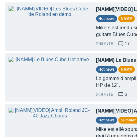
[NAMM][VIDEO] L
Hot news
NAMM
Mike s’est rendu 
guitare Blues Cub
26/01/16
17
[NAMM] Le Blues 
Hot news
NAMM
La gamme d'ampli 
HP de 12".
21/01/16
3
[NAMM][VIDEO] A
Hot news
Summer
Mike est allé sou
droit à une démo 