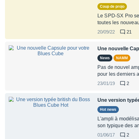
Coup de projo
Le SPD-SX Pro se v
toutes les nouveau
20/09/22
21
Une nouvelle Cap
News
NAMM
Pas de nouvel amp
pour les derniers 
23/01/19
2
Une version typé
Hot news
L'ampli à modélisa
son typique des a
01/06/17
2