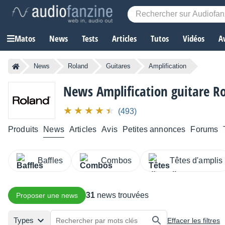
Matos
News
Tests
Articles
Tutos
Vidéos
A
News
Roland
Guitares
Amplification
News Amplification guitare R
(493)
Produits
News
Articles
Avis
Petites annonces
Forums
Baffles
Combos
Têtes d'amplis
31
news trouvées
Proposer une news
Types
Effacer les filtres