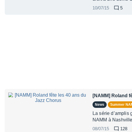
10/07/15
5
[NAMM] Roland fê
News
Summer N
La série d’amplis 
NAMM à Nashville
08/07/15
128