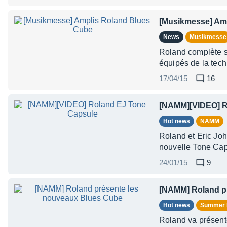
[Musikmesse] Am
News
Musikmesse
Roland complète sa
équipés de la tec
17/04/15
16
[NAMM][VIDEO] R
Hot news
NAMM
Roland et Eric Joh
nouvelle Tone Cap
24/01/15
9
[NAMM] Roland p
Hot news
Summer
Roland va présent