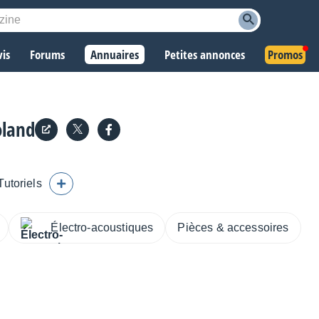
vis
Forums
Annuaires
Petites annonces
Promos
oland
Tutoriels
Électro-acoustiques
Pièces & accessoires