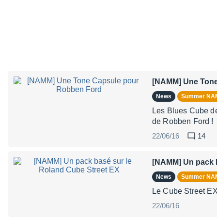
[NAMM] Une Tone
News
Summer N
Les Blues Cube de
de Robben Ford !
22/06/16
14
[NAMM] Un pack b
News
Summer N
Le Cube Street EX
22/06/16