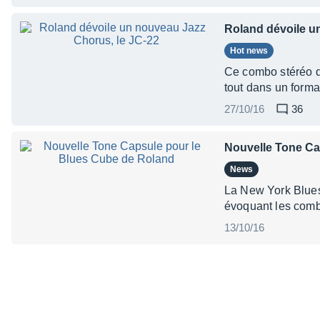
Roland dévoile u
Hot news
Ce combo stéréo de
tout dans un forma
27/10/16
36
Nouvelle Tone Ca
News
La New York Blues
évoquant les combo
13/10/16