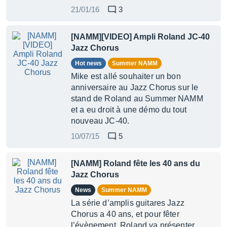
21/01/16
3
[NAMM][VIDEO] Ampli Roland JC-40
Jazz Chorus
Hot news
Summer NAMM
Mike est allé souhaiter un bon
anniversaire au Jazz Chorus sur le
stand de Roland au Summer NAMM
et a eu droit à une démo du tout
nouveau JC-40.
10/07/15
5
[NAMM] Roland fête les 40 ans du
Jazz Chorus
News
Summer NAMM
La série d’amplis guitares Jazz
Chorus a 40 ans, et pour fêter
l’évènement, Roland va présenter