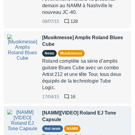
demain au NAMM à Nashville le
nouveau JC-40.
08/07/15
128
[Musikmesse] Amplis Roland Blues
Cube
News
Musikmesse
Roland complète sa série d’amplis
guitare Blues Cube avec un combo
Artist 212 et une tête Tour, tous deux
équipés de la technologie Tube
Logic.
17/04/15
16
[NAMM][VIDEO] Roland EJ Tone
Capsule
Hot news
NAMM