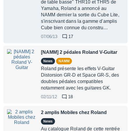
de table basse" THR10 et THR5 de
Yamaha, Roland a annoncé au
NAMM dernier la sortie du Cube Lite,
s'inscrivant dans la gamme d'amplis
Cube bien connue du constru…
07/06/13
17
[NAMM] 2 pédales Roland V-Guitar
News
NAMM
Roland présente les effets V-Guitar
Distorsion GR-D et Space GR-S, des
doubles pédales compatibles
notamment avec les guitares GK.
02/11/12
18
2 amplis Mobiles chez Roland
News
Au catalogue Roland de cette rentrée