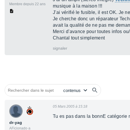
Membre depuis 22 ans
musique à la maison !!!
J'ai vérifié le fusible, il est OK. Je 
Je cherche donc un réparateur Techn
avait la qualité de ne pas me deman
Merci d'avance pour toutes infos ou/
Chantal tout simplement
signaler
05 Mars 2005 à 15:18
Tu es pas dans la bonnE catégorie 
dr-yag
AFicionado·a