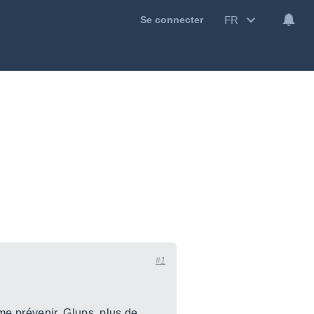
FR
Se connecter
#1
e prévenir. Glups, plus de