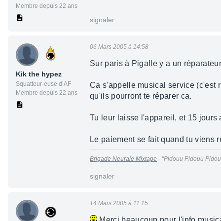
Membre depuis 22 ans
signaler
06 Mars 2005 à 14:58
Sur paris à Pigalle y a un réparateu
Kik the hypez
Squatteur·euse d’AF
Ca s'appelle musical service (c'est 
Membre depuis 22 ans
qu'ils pourront te réparer ca.
Tu leur laisse l'appareil, et 15 jour
Le paiement se fait quand tu viens r
Brigade Neurale Mixtape
- "Pidouu Pidouu Pidou
signaler
14 Mars 2005 à 11:15
Merci beaucoup pour l'info music