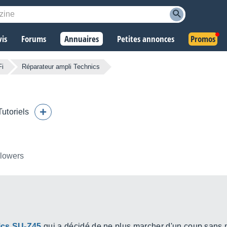
vis
Forums
Annuaires
Petites annonces
Promos
Fi
Réparateur ampli Technics
Tutoriels
llowers
ics SU-Z45
qui a décidé de ne plus marcher d'un coup sans m