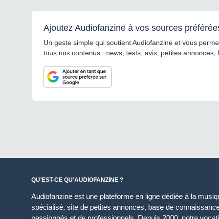
Ajoutez Audiofanzine à vos sources préférée
Un geste simple qui soutient Audiofanzine et vous permet
tous nos contenus : news, tests, avis, petites annonces, 
QU’EST-CE QU’AUDIOFANZINE ?
Audiofanzine est une plateforme en ligne dédiée à la musique
spécialisé, site de petites annonces, base de connaissan
passionnés et de professionnels. Depuis 2000, notre vocatio