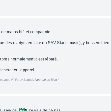
r de matos hifi et compagnie
rue des martyrs en face du SAV Star's music), y bossent bien, 
s après normalement c'est réparé.
echercher l'appareil
uuuuuu !!!" Furby
Brigade Neurale Le Blog !
al service.
J'y vais de ce pas.