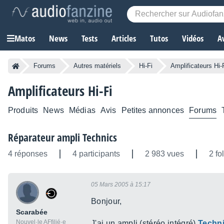
Matos
News
Tests
Articles
Tutos
Vidéos
A
Forums
Autres matériels
Hi-Fi
Amplificateurs Hi-
Amplificateurs Hi-Fi
Produits
News
Médias
Avis
Petites annonces
Forums
Réparateur ampli Technics
4 réponses
4 participants
2 983 vues
2 fo
05 Mars 2005 à 15:17
Bonjour,
Scarabée
Nouvel·le AFfilié·e
J'ai un ampli (stéréo intégré)
Techn