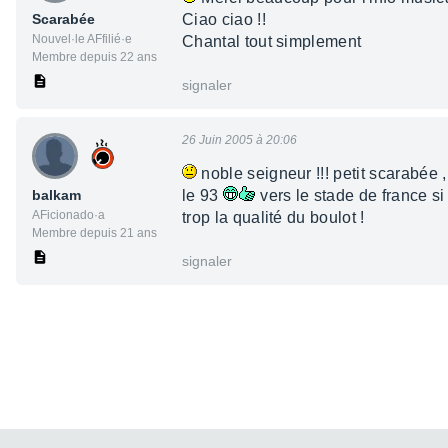
Scarabée
Ciao ciao !!
Nouvel·le AFfilié·e
Chantal tout simplement
Membre depuis 22 ans
signaler
26 Juin 2005 à 20:06
noble seigneur !!! petit scarabée 
balkam
le 93
vers le stade de france si
AFicionado·a
trop la qualité du boulot !
Membre depuis 21 ans
signaler