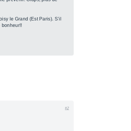
sy le Grand (Est Paris). S'il
e bonheur!!
#2