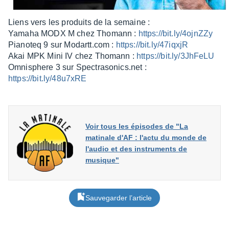
Liens vers les produits de la semaine :
Yamaha MODX M chez Thomann :
https://bit.ly/4ojnZZy
Piano­teq 9 sur Modartt.com :
https://bit.ly/47iqxjR
Akai MPK Mini IV chez Thomann :
https://bit.ly/3JhFeLU
Omni­sphere 3 sur Spec­tra­so­nics.net :
https://bit.ly/48u7xRE
Voir tous les épisodes de "La
matinale d'AF : l'actu du monde de
l'audio et des instruments de
musique"
Sauvegarder l’article