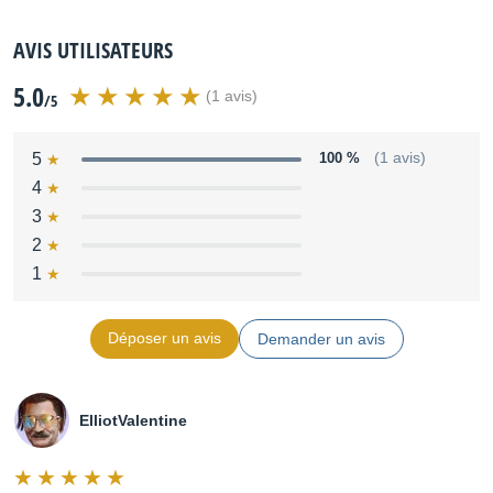
AVIS UTILISATEURS
5.0
(1 avis)
/5
5
100 %
(1 avis)
4
3
2
1
Déposer un avis
Demander un avis
ElliotValentine