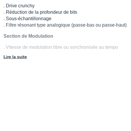
. Drive crunchy
. Réduction de la profondeur de bits
. Sous-échantillonnage
. Filtre résonant type analogique (passe-bas ou passe-haut)
Section de Modulation
. Vitesse de modulation libre ou synchronisée au tempo
. 4 formes d’onde
Lire la suite
. Profondeur de modulation pour chaque paramètre
Interface
. Entièrement redimensionnable!
. Claire et intuitive
. Langues : anglais, français, espagnol, portugais
Presets
. Système de presets interne basé sur des fichiers
. Accès par menu ou navigateur
. Gel de paramètres possible pour “safe recall”