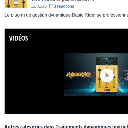
12/02/26
3 réactions
Le plug-in de gestion dynamique Basic Rider se professionn
VIDÉOS
Autres catégories dans
Traitements dynamiques logiciel