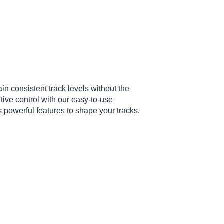
 consistent track levels without the
ive control with our easy-to-use
s powerful features to shape your tracks.
uginval validations.
ons.
stances as you want.