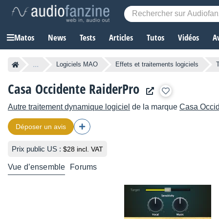
Matos
News
Tests
Articles
Tutos
Vidéos
A
...
Logiciels MAO
Effets et traitements logiciels
Casa Occidente RaiderPro
Autre traitement dynamique logiciel
de la marque
Casa Occi
Déposer un avis
Prix public US :
$28 incl. VAT
Vue d’ensemble
Forums