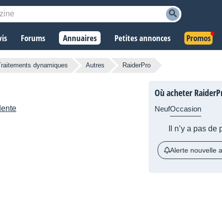
vis
Forums
Annuaires
Petites annonces
Promos
Traitements dynamiques
Autres
RaiderPro
Où acheter RaiderP
dente
Neuf
Occasion
Il n’y a pas de
Alerte nouvelle