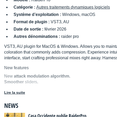
Catégorie :
Autres traitements dynamiques logiciels
Système d’exploitation :
Windows, macOS
Format de plugin :
VST3, AU
Date de sortie :
février 2026
Autres dénominations :
raider pro
VST3, AU plugin for MacOS & Windows. Allows you to maintain
coloration that commonly adds compression. Experience intuit
interface, start crafting professional mixes right away. Harnes
New features
New
attack modulation algorithm.
Smoother
sliders
.
Target
slider
displays current value.
Lire la suite
Increased Reliability
, the RaiderPro passes the auval and pl
The RaiderPro works with the
mono and stereo configurati
NEWS
Performance
has been improved so you can run as many in
Casa Occidente publie RaiderPro