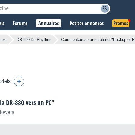
vis
Forums
Annuaires
Petites annonces
Promos
hmes
DR-880 Dr. Rhythm
Commentaires sur le tutoriel "Backup et 
oriels
 la DR-880 vers un PC"
llowers