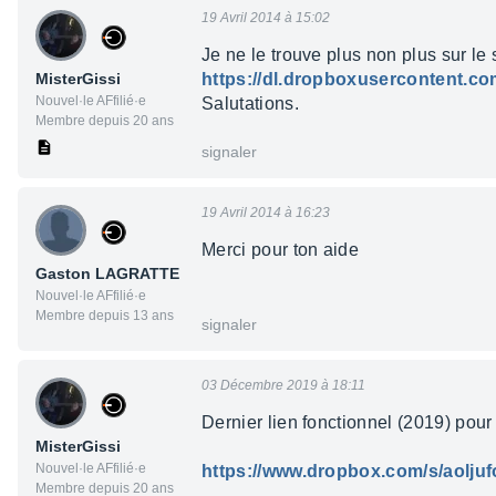
19 Avril 2014 à 15:02
Je ne le trouve plus non plus sur le 
MisterGissi
https://dl.dropboxusercontent.co
Nouvel·le AFfilié·e
Salutations.
Membre depuis 20 ans
signaler
19 Avril 2014 à 16:23
Merci pour ton aide
Gaston LAGRATTE
Nouvel·le AFfilié·e
Membre depuis 13 ans
signaler
03 Décembre 2019 à 18:11
Dernier lien fonctionnel (2019) pour l
MisterGissi
Nouvel·le AFfilié·e
https://www.dropbox.com/s/aoljuf
Membre depuis 20 ans