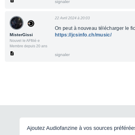
signaler
22 Avril 2024 à 20:03
On peut à nouveau télécharger le fich
MisterGissi
https://jcsinfo.ch/music/
Nouvel·le AFfilié·e
Membre depuis 20 ans
signaler
Ajoutez Audiofanzine à vos sources préférée