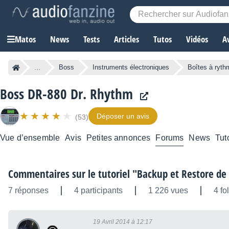
Matos
News
Tests
Articles
Tutos
Vidéos
A
...
Boss
Instruments électroniques
Boîtes à ryt
Boss DR-880 Dr. Rhythm
Déposer un avis
(53)
Vue d’ensemble
Avis
Petites annonces
Forums
News
Tut
Commentaires sur le tutoriel "Backup et Restore de
7 réponses
4 participants
1 226 vues
4 fo
19 Avril 2014 à 12:17