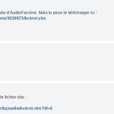
site d'AudioFanzine. Mais tu peux le télécharger ici :
m/u/3539873/bckrst.vbs
e fichier vbs :
o8zjzao6a/bckrst.vbs?dl=0