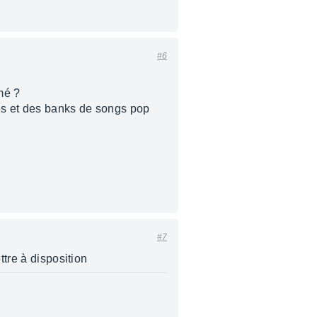
#6
mé ?
ires et des banks de songs pop
#7
ttre à disposition