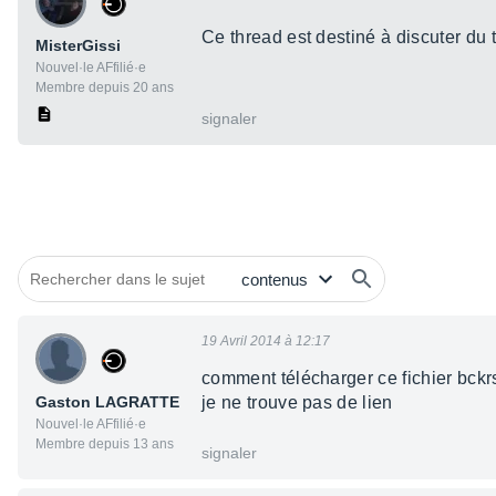
Ce thread est destiné à discuter du t
MisterGissi
Nouvel·le AFfilié·e
Membre depuis 20 ans
signaler
19 Avril 2014 à 12:17
comment télécharger ce fichier bckrs
Gaston LAGRATTE
je ne trouve pas de lien
Nouvel·le AFfilié·e
Membre depuis 13 ans
signaler