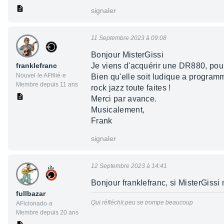
signaler
11 Septembre 2023 à 09:08
Bonjour MisterGissi
franklefranc
Je viens d'acquérir une DR880, pourr
Nouvel·le AFfilié·e
Bien qu'elle soit ludique a programm
Membre depuis 11 ans
rock jazz toute faites !
Merci par avance.
Musicalement,
Frank
signaler
12 Septembre 2023 à 14:41
Bonjour franklefranc, si MisterGissi 
fullbazar
Qui réfléchit peu se trompe beaucoup
AFicionado·a
Membre depuis 20 ans