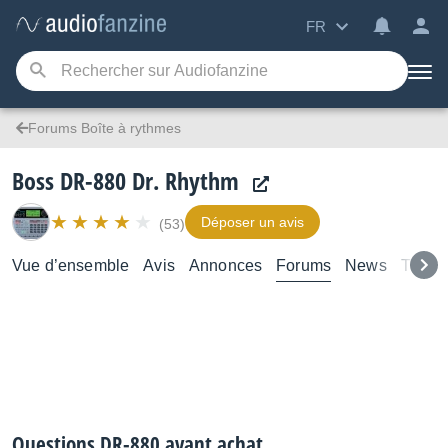
FR
Forums Boîte à rythmes
Boss DR-880 Dr. Rhythm
Déposer un avis
(53)
Vue d’ensemble
Avis
Annonces
Forums
News
Tutori
Questions DR-880 avant achat