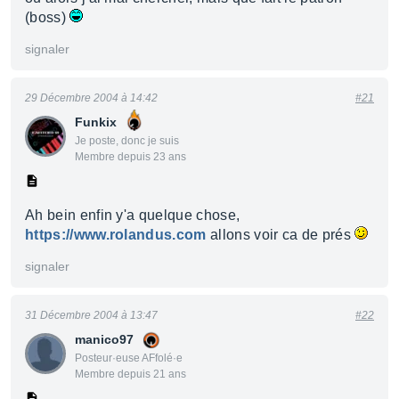
(boss)
signaler
29 Décembre 2004 à 14:42
#21
Funkix
Je poste, donc je suis
Membre depuis 23 ans
Ah bein enfin y'a quelque chose,
https://www.rolandus.com
allons voir ca de prés
signaler
31 Décembre 2004 à 13:47
#22
manico97
Posteur·euse AFfolé·e
Membre depuis 21 ans