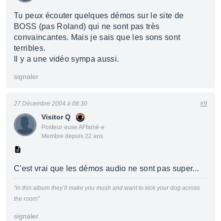
Tu peux écouter quelques démos sur le site de
BOSS (pas Roland) qui ne sont pas très
convaincantes. Mais je sais que les sons sont
terribles.
Il y a une vidéo sympa aussi.
signaler
27 Décembre 2004 à 08:30
#9
Visitor Q
Posteur·euse AFfamé·e
Membre depuis 22 ans
C'est vrai que les démos audio ne sont pas super...
"in this album they’ll make you mosh and want to kick your dog across
the room"
signaler