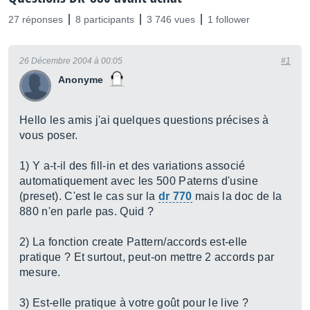
27 réponses
8 participants
3 746 vues
1 follower
26 Décembre 2004 à 00:05
#1
Anonyme
Hello les amis j'ai quelques questions précises à
vous poser.
1) Y a-t-il des fill-in et des variations associé
automatiquement avec les 500 Paterns d'usine
(preset). C'est le cas sur la
dr 770
mais la doc de la
880 n'en parle pas. Quid ?
2) La fonction create Pattern/accords est-elle
pratique ? Et surtout, peut-on mettre 2 accords par
mesure.
3) Est-elle pratique à votre goût pour le live ?