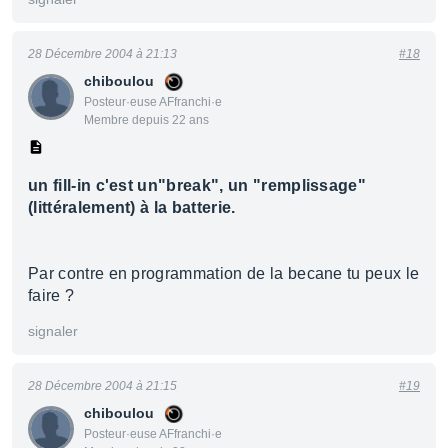
28 Décembre 2004 à 21:13
#18
chiboulou
Posteur·euse AFfranchi·e
Membre depuis 22 ans
un fill-in c'est un"break", un "remplissage"
(littéralement) à la batterie.
Par contre en programmation de la becane tu peux le
faire ?
signaler
28 Décembre 2004 à 21:15
#19
chiboulou
Posteur·euse AFfranchi·e