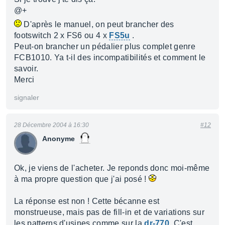
@+
D'après le manuel, on peut brancher des
footswitch 2 x FS6 ou 4 x
FS5u
.
Peut-on brancher un pédalier plus complet genre
FCB1010. Ya t-il des incompatibilités et comment le
savoir.
Merci
signaler
28 Décembre 2004 à 16:30
#12
Anonyme
Ok, je viens de l'acheter. Je reponds donc moi-même
à ma propre question que j'ai posé !
La réponse est non ! Cette bécanne est
monstrueuse, mais pas de fill-in et de variations sur
les patterns d'usines comme sur la
dr-770
. C'est