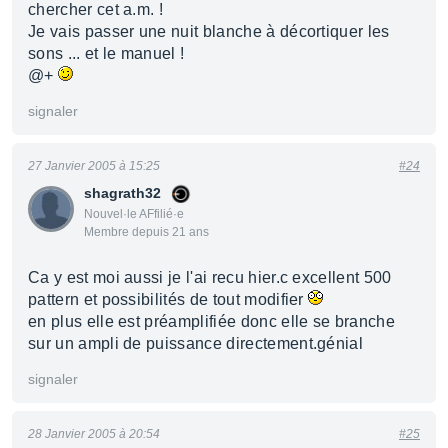
chercher cet a.m. !
Je vais passer une nuit blanche à décortiquer les
sons ... et le manuel !
@+
signaler
27 Janvier 2005 à 15:25
#24
shagrath32
Nouvel·le AFfilié·e
Membre depuis 21 ans
Ca y est moi aussi je l'ai recu hier.c excellent 500
pattern et possibilités de tout modifier
en plus elle est préamplifiée donc elle se branche
sur un ampli de puissance directement.génial
signaler
28 Janvier 2005 à 20:54
#25