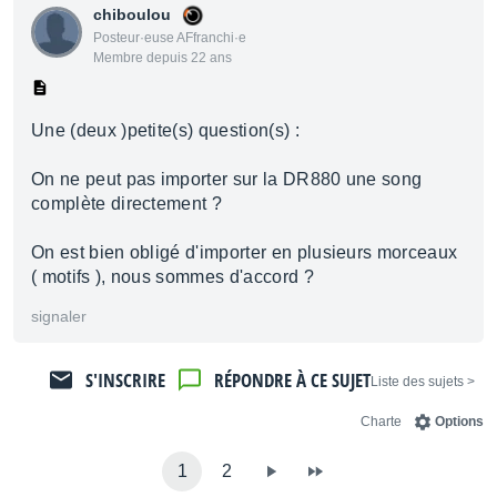
chiboulou
Posteur·euse AFfranchi·e
Membre depuis 22 ans
Une (deux )petite(s) question(s) :
On ne peut pas importer sur la DR880 une song
complète directement ?
On est bien obligé d'importer en plusieurs morceaux
( motifs ), nous sommes d'accord ?
signaler
S'INSCRIRE
RÉPONDRE À CE SUJET
< Liste des sujets
Charte
Options
1
2