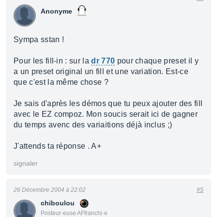
Anonyme
Sympa sstan !
Pour les fill-in : sur la
dr 770
pour chaque preset il y
a un preset original un fill et une variation. Est-ce
que c'est la même chose ?
Je sais d'après les démos que tu peux ajouter des fill
avec le EZ compoz. Mon soucis serait ici de gagner
du temps avenc des variaitions déjà inclus ;)
J'attends ta réponse . A+
signaler
26 Décembre 2004 à 22:02
#5
chiboulou
Posteur·euse AFfranchi·e