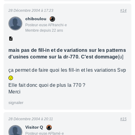
28 Décembre 2004 à 17:23
#14
chiboulou
Posteur·euse AFfranchi·e
Membre depuis 22 ans
mais pas de fill-in et de variations sur les patterns
d'usines comme sur la dr-770. C'est dommage
[u]
ça permet de faire quoi les fill-in et les variations Svp
Elle fait donc quoi de plus la 770 ?
Merci
signaler
28 Décembre 2004 à 20:11
#15
Visitor Q
Posteur·euse AFfamé·e