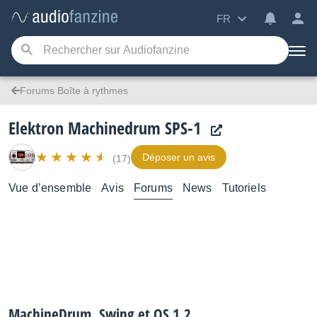
FR
Forums Boîte à rythmes
Elektron Machinedrum SPS-1
Déposer un avis
(17)
Vue d’ensemble
Avis
Forums
News
Tutoriels
MachineDrum, Swing et OS 1.2