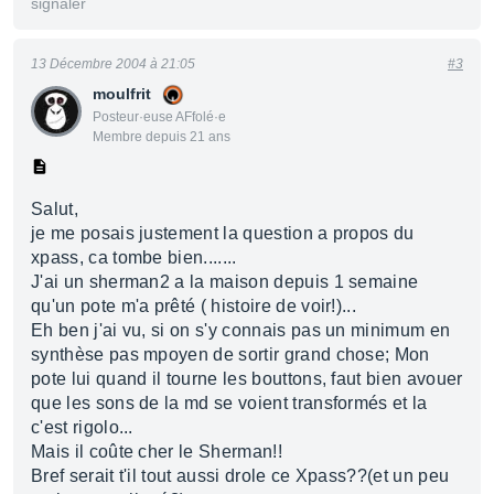
signaler
13 Décembre 2004 à 21:05
#3
moulfrit
Posteur·euse AFfolé·e
Membre depuis 21 ans
Salut,
je me posais justement la question a propos du
xpass, ca tombe bien.......
J'ai un sherman2 a la maison depuis 1 semaine
qu'un pote m'a prêté ( histoire de voir!)...
Eh ben j'ai vu, si on s'y connais pas un minimum en
synthèse pas mpoyen de sortir grand chose; Mon
pote lui quand il tourne les bouttons, faut bien avouer
que les sons de la md se voient transformés et la
c'est rigolo...
Mais il coûte cher le Sherman!!
Bref serait t'il tout aussi drole ce Xpass??(et un peu