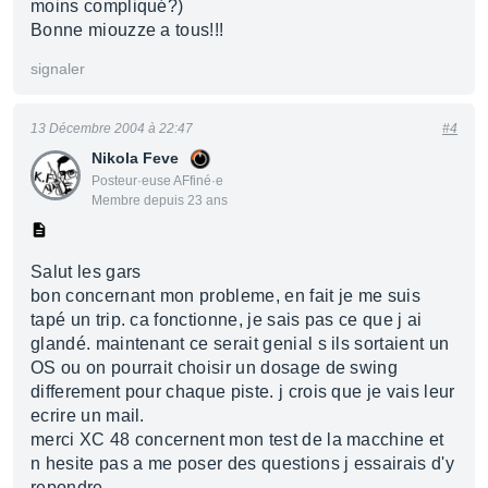
moins compliqué?)
Bonne miouzze a tous!!!
signaler
13 Décembre 2004 à 22:47
#4
Nikola Feve
Posteur·euse AFfiné·e
Membre depuis 23 ans
Salut les gars
bon concernant mon probleme, en fait je me suis
tapé un trip. ca fonctionne, je sais pas ce que j ai
glandé. maintenant ce serait genial s ils sortaient un
OS ou on pourrait choisir un dosage de swing
differement pour chaque piste. j crois que je vais leur
ecrire un mail.
merci XC 48 concernent mon test de la macchine et
n hesite pas a me poser des questions j essairais d'y
repondre...