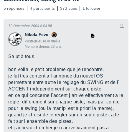
5 réponses
4 participants
973 vues
1 follower
12 Décembre 2004 à 04:56
#1
Nikola Feve
Posteur·euse AFfiné·e
Membre depuis 23 ans
Salut à tous
bon voila le petit probleme que je rencontre.
je fut tres content a l annonce du nouvel OS
permettant entre autre le reglage du SWING et de l'
ACCENT independement sur chaque piste.
en ce qui concerne l'accent j arrive effectivement a le
regler differement sur chaque piste, mais par contre
pour le swing (ou la manip' est à priori la meme),
quand je choisi de le regler sur un seule piste ca le
fait sur l ensemble des pistes.
et j ai beau chercher je n arrive vraiment pas a