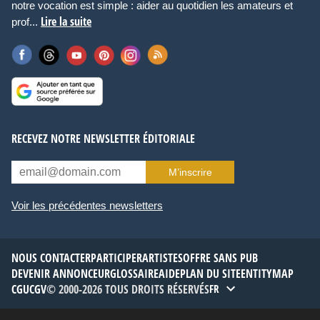
notre vocation est simple : aider au quotidien les amateurs et
Lire la suite
prof...
RECEVEZ NOTRE NEWSLETTER ÉDITORIALE
M’inscrire
Voir les précédentes newsletters
NOUS CONTACTER
PARTICIPER
ARTISTES
OFFRE SANS PUB
DEVENIR ANNONCEUR
GLOSSAIRE
AIDE
PLAN DU SITE
ENTITYMAP
CGU
CGV
© 2000-2026 TOUS DROITS RÉSERVÉS
FR