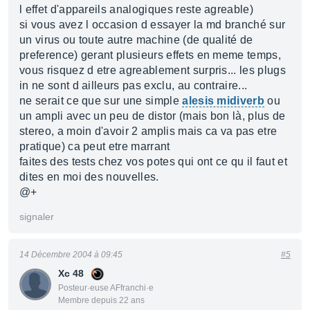
l effet d'appareils analogiques reste agreable)
si vous avez l occasion d essayer la md branché sur
un virus ou toute autre machine (de qualité de
preference) gerant plusieurs effets en meme temps,
vous risquez d etre agreablement surpris... les plugs
in ne sont d ailleurs pas exclu, au contraire...
ne serait ce que sur une simple
alesis midiverb
ou
un ampli avec un peu de distor (mais bon là, plus de
stereo, a moin d'avoir 2 amplis mais ca va pas etre
pratique) ca peut etre marrant
faites des tests chez vos potes qui ont ce qu il faut et
dites en moi des nouvelles.
@+
signaler
14 Décembre 2004 à 09:45
#5
Xc 48
Posteur·euse AFfranchi·e
Membre depuis 22 ans