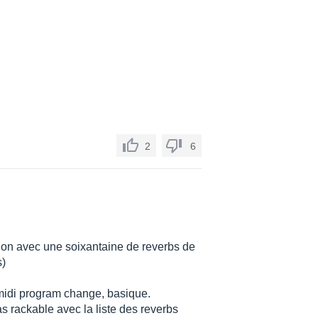
2
6
ition avec une soixantaine de reverbs de
s)
midi program change, basique.
s rackable avec la liste des reverbs