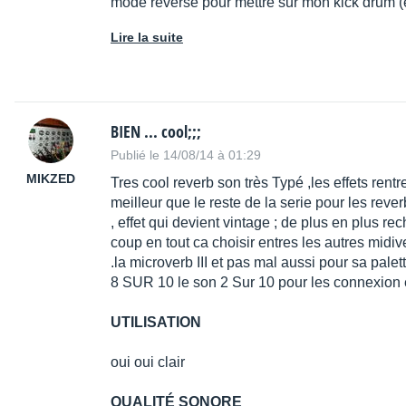
mode reverse pour mettre sur mon kick drum (e
Lire la suite
BIEN ... cool;;;
Publié le 14/08/14 à 01:29
MIKZED
Tres cool reverb son très Typé ,les effets ren
meilleur que le reste de la serie pour les rever
, effet qui devient vintage ; de plus en plus r
coup en tout ca choisir entres les autres midiv
.la microverb III et pas mal aussi pour sa palet
8 SUR 10 le son 2 Sur 10 pour les connexion
UTILISATION
oui oui clair
QUALITÉ SONORE