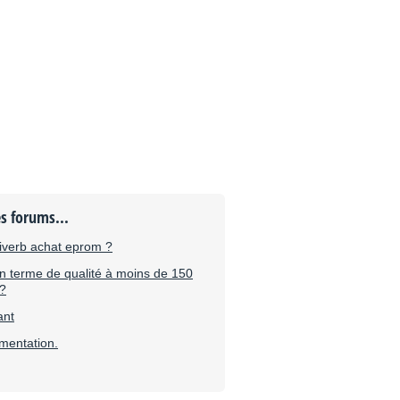
es forums...
iverb achat eprom ?
n terme de qualité à moins de 150
 ?
ant
imentation.