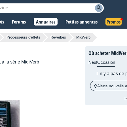
vis
Forums
Annuaires
Petites annonces
Promos
Processeurs d'effets
Réverbes
MidiVerb
Où acheter MidiVer
 à la série
MidiVerb
Neuf
Occasion
Il n’y a pas de
Alerte nouvelle