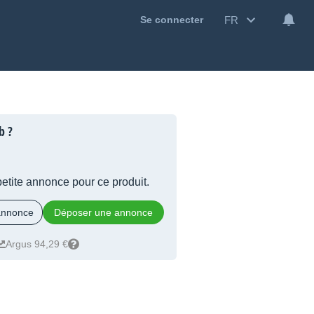
FR
Se connecter
b ?
 petite annonce pour ce produit.
 annonce
Déposer une annonce
Argus 94,29 €