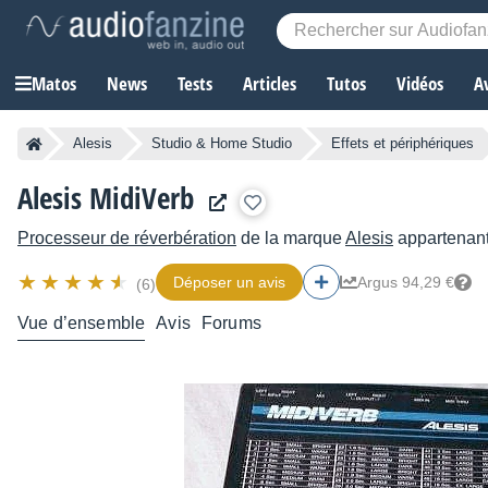
Matos
News
Tests
Articles
Tutos
Vidéos
A
Alesis
Studio & Home Studio
Effets et périphériques
Alesis MidiVerb
Processeur de réverbération
de la marque
Alesis
appartenant
Déposer un avis
Argus 94,29 €
(6)
Vue d’ensemble
Avis
Forums