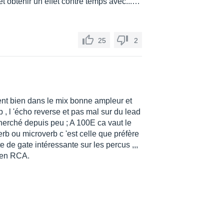
t obtenir un effet contre temps avec...…
25
2
trent bien dans le mix bonne ampleur et
b , l 'écho reverse et pas mal sur du lead
echerché depuis peu ; A 100E ca vaut le
erb ou microverb c 'est celle que préfère
te de gate intéressante sur les percus ,,,
 en RCA.