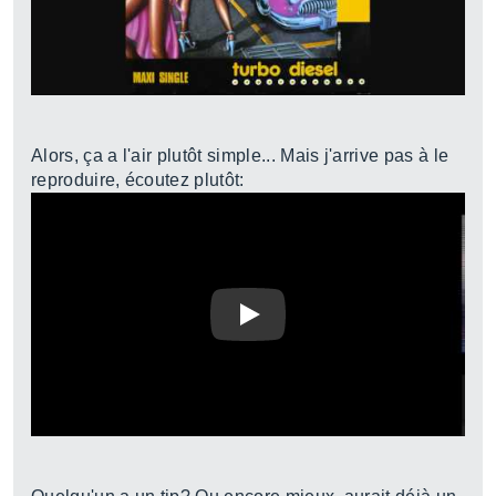
Alors, ça a l'air plutôt simple... Mais j'arrive pas à le
reproduire, écoutez plutôt:
Play