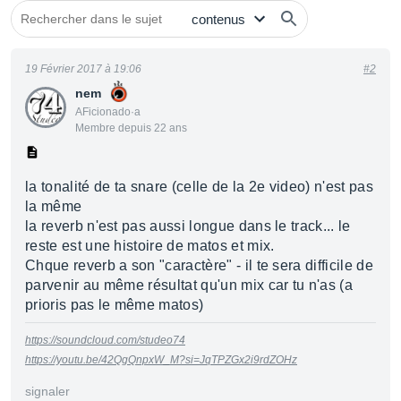
19 Février 2017 à 19:06
#2
nem
AFicionado·a
Membre depuis 22 ans
la tonalité de ta snare (celle de la 2e video) n'est pas
la même
la reverb n'est pas aussi longue dans le track... le
reste est une histoire de matos et mix.
Chque reverb a son "caractère" - il te sera difficile de
parvenir au même résultat qu'un mix car tu n'as (a
prioris pas le même matos)
https://soundcloud.com/studeo74
https://youtu.be/42QgQnpxW_M?si=JqTPZGx2i9rdZOHz
signaler