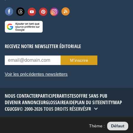
RECEVEZ NOTRE NEWSLETTER ÉDITORIALE
M’inscrire
Voir les précédentes newsletters
NOUS CONTACTER
PARTICIPER
ARTISTES
OFFRE SANS PUB
DEVENIR ANNONCEUR
GLOSSAIRE
AIDE
PLAN DU SITE
ENTITYMAP
CGU
CGV
© 2000-2026 TOUS DROITS RÉSERVÉS
FR
Thème :
Défaut