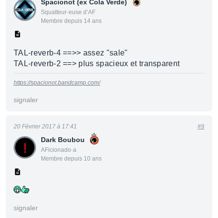
Spacionot (ex Cola Verde)
Squatteur·euse d’AF
Membre depuis 14 ans
TAL-reverb-4 ==>> assez "sale"
TAL-reverb-2 ==> plus spacieux et transparent
https://spacionot.bandcamp.com/
signaler
20 Février 2017 à 17:41
#9
Dark Boubou
AFicionado·a
Membre depuis 10 ans
signaler