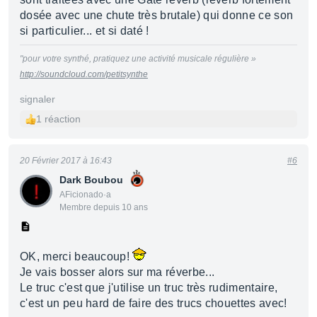
dosée avec une chute très brutale) qui donne ce son
si particulier... et si daté !
"pour votre synthé, pratiquez une activité musicale régulière »
http://soundcloud.com/petitsynthe
signaler
1 réaction
20 Février 2017 à 16:43
#6
Dark Boubou
AFicionado·a
Membre depuis 10 ans
OK, merci beaucoup!
Je vais bosser alors sur ma réverbe...
Le truc c'est que j'utilise un truc très rudimentaire,
c'est un peu hard de faire des trucs chouettes avec!