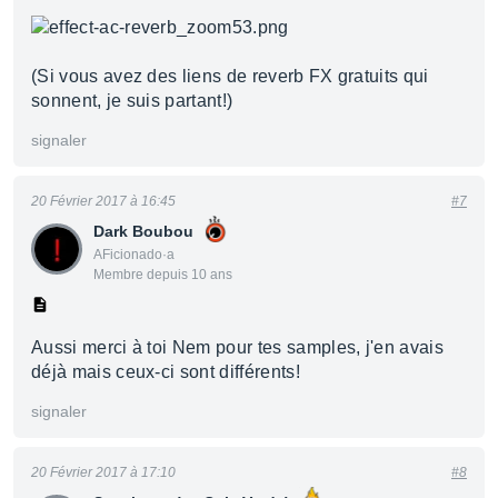
(Si vous avez des liens de reverb FX gratuits qui
sonnent, je suis partant!)
signaler
20 Février 2017 à 16:45
#7
Dark Boubou
AFicionado·a
Membre depuis 10 ans
Aussi merci à toi Nem pour tes samples, j'en avais
déjà mais ceux-ci sont différents!
signaler
20 Février 2017 à 17:10
#8