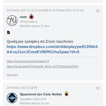
19 Février 2017 à 19:10 (modifié le 19 Février 2017 à 19:10)
#3
nem
AFicionado·a
Membre depuis 22 ans
Quelques samples de Drum machines
https://www.dropbox.com/sh/44mptayyw913f94/A
AAcaJ1cnJCmeKVWPKUhu2pwa?dl=0
https://soundcloud.com/studeo74
https://youtu.be/42QgQnpxW_M?si=JqTPZGx2i9rdZOHz
signaler
19 Février 2017 à 19:56
#4
Spacionot (ex Cola Verde)
Squatteur·euse d’AF
Membre depuis 14 ans