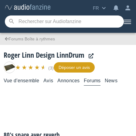
FR
Forums Boîte à rythmes
Roger Linn Design LinnDrum
Déposer un avis
(3)
Vue d’ensemble
Avis
Annonces
Forums
News
80's snare avec reverb