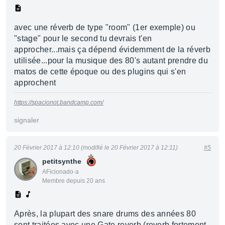
avec une réverb de type "room" (1er exemple) ou
"stage" pour le second tu devrais t'en
approcher...mais ça dépend évidemment de la réverb
utilisée...pour la musique des 80's autant prendre du
matos de cette époque ou des plugins qui s'en
approchent
https://spacionot.bandcamp.com/
signaler
20 Février 2017 à 12:10 (modifié le 20 Février 2017 à 12:11)
#5
petitsynthe
AFicionado·a
Membre depuis 20 ans
Après, la plupart des snare drums des années 80
sont traitées avec une Gate reverb (reverb fortement