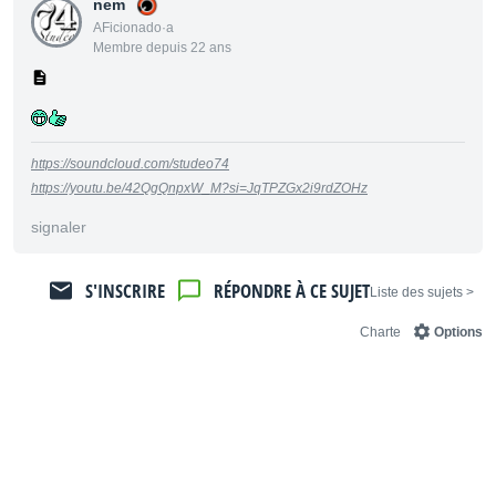
nem
AFicionado·a
Membre depuis 22 ans
https://soundcloud.com/studeo74
https://youtu.be/42QgQnpxW_M?si=JqTPZGx2i9rdZOHz
signaler
S'INSCRIRE
RÉPONDRE À CE SUJET
< Liste des sujets
Charte
Options