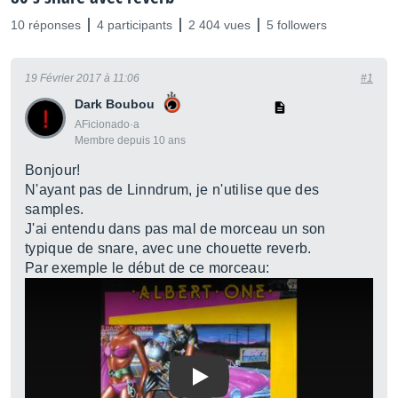
10 réponses
4 participants
2 404 vues
5 followers
19 Février 2017 à 11:06
#1
Dark Boubou
AFicionado·a
Membre depuis 10 ans
Bonjour!
N'ayant pas de Linndrum, je n'utilise que des
samples.
J'ai entendu dans pas mal de morceau un son
typique de snare, avec une chouette reverb.
Par exemple le début de ce morceau:
Play