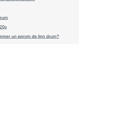
 drum
220v
mer un eprom de linn drum?