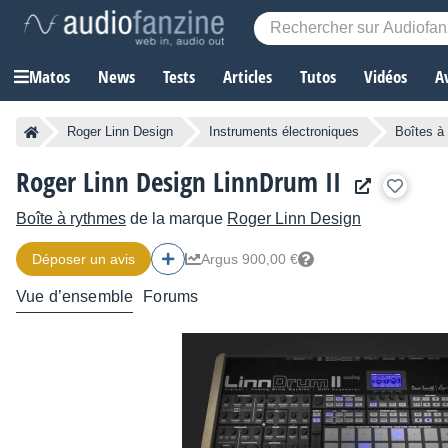
Matos
News
Tests
Articles
Tutos
Vidéos
A
Roger Linn Design
Instruments électroniques
Boîtes à
Roger Linn Design LinnDrum II
Boîte à rythmes
de la marque
Roger Linn Design
Déposer un avis
Argus 900,00 €
Vue d’ensemble
Forums