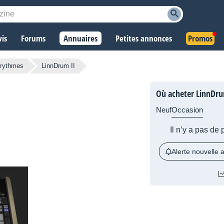
vis
Forums
Annuaires
Petites annonces
Promos
 rythmes
LinnDrum II
Où acheter LinnDru
Neuf
Occasion
Il n’y a pas de
Alerte nouvelle