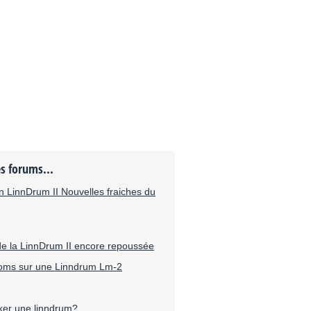
es forums...
 LinnDrum II Nouvelles fraiches du
de la LinnDrum II encore repoussée
proms sur une Linndrum Lm-2
cker une linndrum?