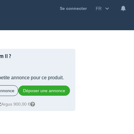
FR
Se connecter
m II ?
 petite annonce pour ce produit.
 annonce
Déposer une annonce
Argus 900,00 €