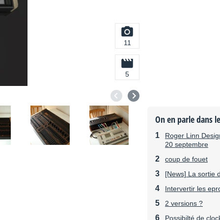
11
5
On en parle dans l
Roger Linn Design
20 septembre
coup de fouet
[News] La sortie 
Intervertir les e
2 versions ?
Possibilté de clo