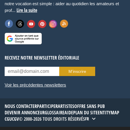
notre vocation est simple : aider au quotidien les amateurs et
Lire la suite
prof...
RECEVEZ NOTRE NEWSLETTER ÉDITORIALE
M’inscrire
Voir les précédentes newsletters
NOUS CONTACTER
PARTICIPER
ARTISTES
OFFRE SANS PUB
DEVENIR ANNONCEUR
GLOSSAIRE
AIDE
PLAN DU SITE
ENTITYMAP
CGU
CGV
© 2000-2026 TOUS DROITS RÉSERVÉS
FR