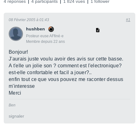
4 réponses
4 participants
1 824 vues
1 follower
08 Février 2005 à 01:43
#1
hushben
Posteur·euse AFfiné·e
Membre depuis 22 ans
Bonjour!
J'aurais juste voulu avoir des avis sur cette basse.
A t'elle un jolie son ? comment est l'electronique?
est-elle confortable et facil a jouer?..
enfin tout ce que vous pouvez me raconter dessus
m'interesse
Merci
Ben
signaler