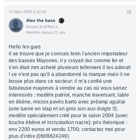
17 Mars 2005 à 20:16
#4
Alex the bass
Nouvel·le AFfilié·e
Membre depuis 22 ans
Hello les gars
il se trouve que je connais bien l'ancien importateur
des basses Mayones, il y croyait dur comme fer et
s'en était mm acheté plusieurs tellement il les adorait
! ce n'est pas qu'il a abandonné la marque mais il ne
bosse plus dans ce secteur; il m'a confié une
fabuleuse mayones à vendre au cas où vous seriez
interessés : modèle patriot, manche traversant, table
en ébène, micros pavés barto avec préamp aguilar
(une tuerie en slap et un gros son aux doigts !!),
modèle spécialement créé pour le salon 2004 (avec
touche ébène et incrustation nacre); prix théorique :
env 2200 euros et vendu 1700; contactez moi pour
plus d'infos (0609824249)