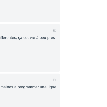
#3
ifférentes, ça couvre à peu près
#4
2 semaines a programmer une ligne