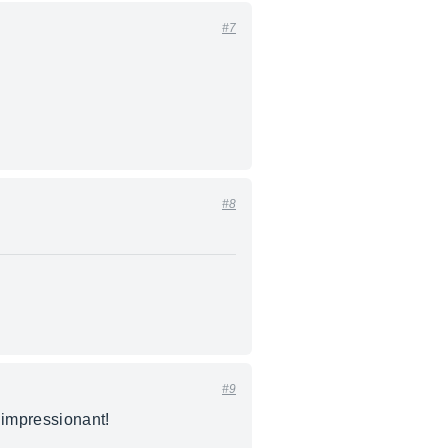
#7
#8
#9
e impressionant!