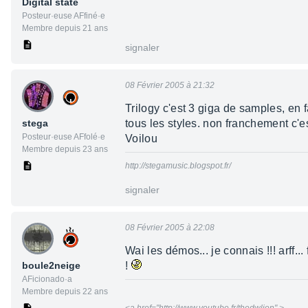
Digital state
Posteur·euse AFfiné·e
Membre depuis 21 ans
signaler
08 Février 2005 à 21:32
Trilogy c'est 3 giga de samples, en 
stega
tous les styles. non franchement c'e
Posteur·euse AFfolé·e
Voilou
Membre depuis 23 ans
http://stegamusic.blogspot.fr/
signaler
08 Février 2005 à 22:08
Wai les démos... je connais !!! arff
boule2neige
!
AFicionado·a
Membre depuis 22 ans