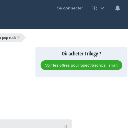
FR
Se connecter
u pop-rock ?
Où acheter Trilogy ?
Voir les offres pour Spectrasonics Trilian
#1