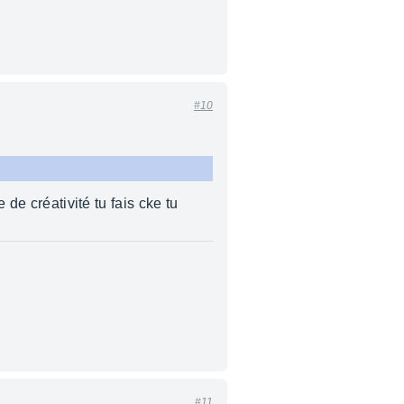
#10
e de créativité tu fais cke tu
#11