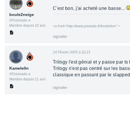
C'est bon, j'ai acheté une basse...
boule2neige
AFicionado·a
Membre depuis 22 ans
<a href="http://www.youtube.fr/thedwlion" >
signaler
14 Février 2005 à 22:21
Trilogy l'est génial et y passe par t
Kamele0n
Trilogy n'est pas centré sur les bass
AFicionado·a
classique en passant par le slapped 
Membre depuis 21 ans
signaler