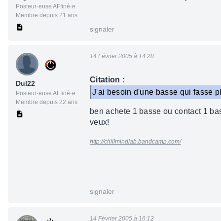
Posteur·euse AFfiné·e
Membre depuis 21 ans
signaler
14 Février 2005 à 14:28
Citation :
Dul22
J'ai besoin d'une basse qui fasse pl
Posteur·euse AFfiné·e
Membre depuis 22 ans
ben achete 1 basse ou contact 1 bas
veux!
http://chillmindlab.bandcamp.com/
signaler
14 Février 2005 à 16:12