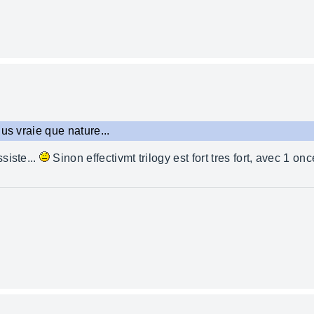
us vraie que nature...
siste...
Sinon effectivmt trilogy est fort tres fort, avec 1 onc