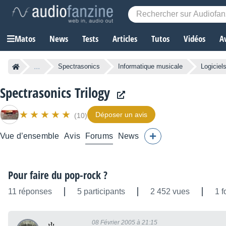
Matos
News
Tests
Articles
Tutos
Vidéos
A
...
Spectrasonics
Informatique musicale
Logicie
Spectrasonics Trilogy
Déposer un avis
(10)
Vue d’ensemble
Avis
Forums
News
Pour faire du pop-rock ?
11 réponses
5 participants
2 452 vues
1 f
08 Février 2005 à 21:15