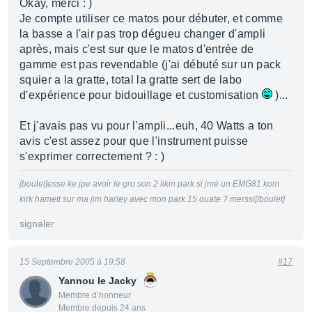
Okay, merci : )
Je compte utiliser ce matos pour débuter, et comme
la basse a l'air pas trop dégueu changer d'ampli
après, mais c'est sur que le matos d'entrée de
gamme est pas revendable (j'ai débuté sur un pack
squier a la gratte, total la gratte sert de labo
d'expérience pour bidouillage et customisation
)...
Et j'avais pas vu pour l'ampli...euh, 40 Watts a ton
avis c'est assez pour que l'instrument puisse
s'exprimer correctement ? : )
[boulet]esse ke jpe avoir le gro son 2 likin park si jmé un EMG81 kom
kirk hamett sur ma jim harley avec mon park 15 ouate ? merssi[/boulet]
signaler
15 Septembre 2005 à 19:58
#17
Yannou le Jacky
Membre d’honneur
Membre depuis 24 ans