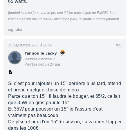
65 watts...
[boulet]esse ke jpe avoir le gro son 2 likin park si jmé un EMG81 kom
kirk hamett sur ma jim harley avec mon park 15 ouate ? merssi[/boulet]
signaler
15 Septembre 2005 à 20:58
#21
Yannou le Jacky
Membre d’honneur
Membre depuis 24 ans
Si c'est pour rajouter un 15" derriere plus tard, attend
et prend quelque chose de mieux.
Parce que ton 15", il faudra le bouger, et 65/2, ca fait
que 35W en gros pour le 15".
Et 35W pour pousser un 15" je t'assure c'est
vraiment pas beaucoup.
De plsu el prix d'un 15" + caisson, ca va direct tapper
dans les 100€.