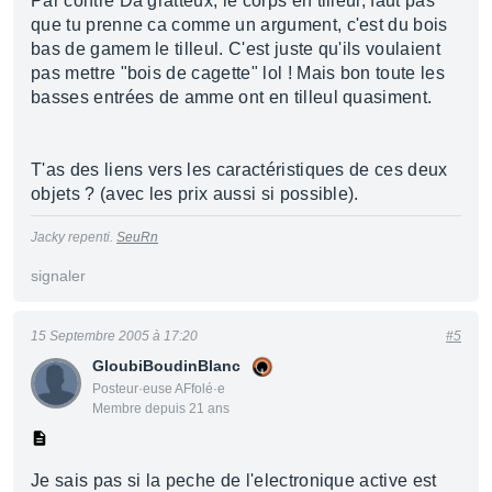
Par contre Da gratteux, le corps en tilleul, faut pas
que tu prenne ca comme un argument, c'est du bois
bas de gamem le tilleul. C'est juste qu'ils voulaient
pas mettre "bois de cagette" lol ! Mais bon toute les
basses entrées de amme ont en tilleul quasiment.
T'as des liens vers les caractéristiques de ces deux
objets ? (avec les prix aussi si possible).
Jacky repenti.
SeuRn
signaler
15 Septembre 2005 à 17:20
#5
GloubiBoudinBlanc
Posteur·euse AFfolé·e
Membre depuis 21 ans
Je sais pas si la peche de l'electronique active est