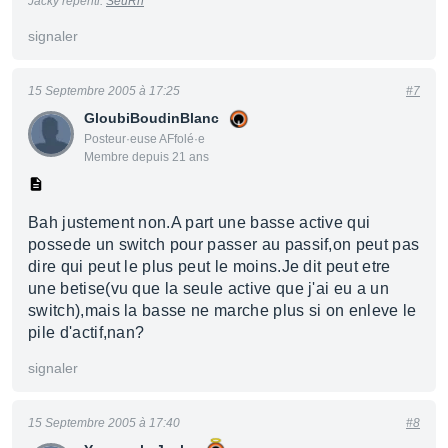
Jacky repenti.
SeuRn
signaler
15 Septembre 2005 à 17:25
#7
GloubiBoudinBlanc
Posteur·euse AFfolé·e
Membre depuis 21 ans
Bah justement non.A part une basse active qui
possede un switch pour passer au passif,on peut pas
dire qui peut le plus peut le moins.Je dit peut etre
une betise(vu que la seule active que j'ai eu a un
switch),mais la basse ne marche plus si on enleve le
pile d'actif,nan?
signaler
15 Septembre 2005 à 17:40
#8