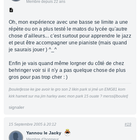
Membre depuis 22 ans
Oh, mon expérience avec une basse se limite a une
répète ou on a plus testé le matos du lycée qu'autre
chose d'ailleurs... c'est surtout pour apprendre le jazz
et peut être accompagner une pianiste (mais quand
je saurais jouer ) ^_^
Enfin je vais quand même lorgner du côté de chez
behringer voir si il n'y a pas quelque chose de plus
gros pour pas trop cher : )
[boulet]esse ke jpe avoir le gro son 2 likin park si jmé un EMG81 kom
kirk hamett sur ma jim harley avec mon park 15 ouate ? merssi[/boulet]
signaler
15 Septembre 2005 à 20:12
#19
Yannou le Jacky
Membre d’honneur