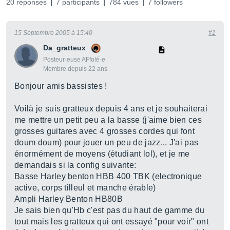
20 réponses
7 participants
784 vues
7 followers
15 Septembre 2005 à 15:40
#1
Da_gratteux
Posteur·euse AFfolé·e
Membre depuis 22 ans
Bonjour amis bassistes !
Voilà je suis gratteux depuis 4 ans et je souhaiterai
me mettre un petit peu a la basse (j'aime bien ces
grosses guitares avec 4 grosses cordes qui font
doum doum) pour jouer un peu de jazz... J'ai pas
énormément de moyens (étudiant lol), et je me
demandais si la config suivante:
Basse Harley benton HBB 400 TBK (electronique
active, corps tilleul et manche érable)
Ampli Harley Benton HB80B
Je sais bien qu'Hb c'est pas du haut de gamme du
tout mais les gratteux qui ont essayé "pour voir" ont