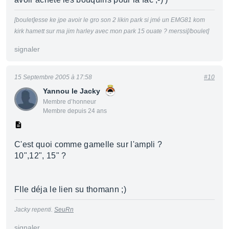
[boulet]esse ke jpe avoir le gro son 2 likin park si jmé un EMG81 kom
kirk hamett sur ma jim harley avec mon park 15 ouate ? merssi[/boulet]
signaler
15 Septembre 2005 à 17:58
#10
Yannou le Jacky
Membre d’honneur
Membre depuis 24 ans
C'est quoi comme gamelle sur l'ampli ?
10",12", 15" ?
FIle déja le lien su thomann ;)
Jacky repenti.
SeuRn
signaler