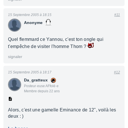
15 Septembre 2005 à 18:15
#11
Anonyme
Quel flemmard ce Yannou, c'est ton ongle qui
t'empêche de visiter l'homme Thom ?
signaler
15 Septembre 2005 à 18:17
#12
Da_gratteux
Posteur·euse AFfolé·e
Membre depuis 22 ans
Alors, c'est une gamelle Eminance de 12", voilà les
deux : )