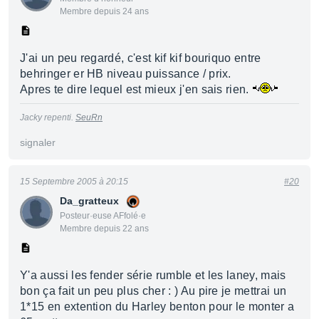
Membre depuis 24 ans
J'ai un peu regardé, c'est kif kif bouriquo entre
behringer er HB niveau puissance / prix.
Apres te dire lequel est mieux j'en sais rien.
Jacky repenti.
SeuRn
signaler
15 Septembre 2005 à 20:15
#20
Da_gratteux
Posteur·euse AFfolé·e
Membre depuis 22 ans
Y'a aussi les fender série rumble et les laney, mais
bon ça fait un peu plus cher : ) Au pire je mettrai un
1*15 en extention du Harley benton pour le monter a