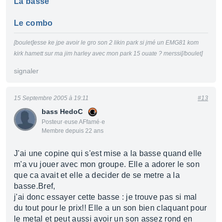
La basse
Le combo
[boulet]esse ke jpe avoir le gro son 2 likin park si jmé un EMG81 kom
kirk hamett sur ma jim harley avec mon park 15 ouate ? merssi[/boulet]
signaler
15 Septembre 2005 à 19:11
#13
bass HedoC
Posteur·euse AFfamé·e
Membre depuis 22 ans
J'ai une copine qui s'est mise a la basse quand elle
m'a vu jouer avec mon groupe. Elle a adorer le son
que ca avait et elle a decider de se metre a la
basse.Bref,
j'ai donc essayer cette basse : je trouve pas si mal
du tout pour le prix!! Elle a un son bien claquant pour
le metal et peut aussi avoir un son assez rond en