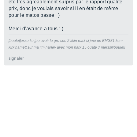
été très agréablement surpris par le rapport qualité
prix, donc je voulais savoir si il en était de même
pour le matos basse : )
Merci d'avance a tous : )
[boulet]esse ke jpe avoir le gro son 2 likin park si jmé un EMG81 kom
kirk hamett sur ma jim harley avec mon park 15 ouate ? merssi[/boulet]
signaler