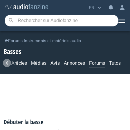
FR
Forums Instruments et matériels audio
Basses
ews
Articles
Médias
Avis
Annonces
Forums
Tutos
Débuter la basse