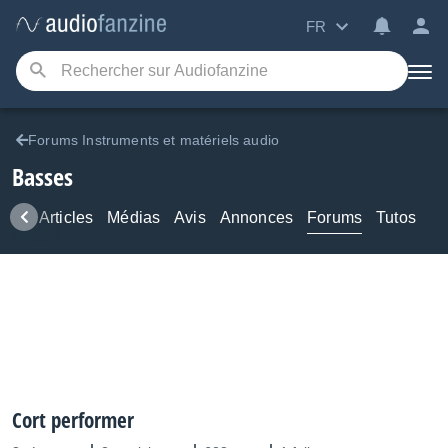
FR
Forums Instruments et matériels audio
Basses
ews
Articles
Médias
Avis
Annonces
Forums
Tutos
Cort performer