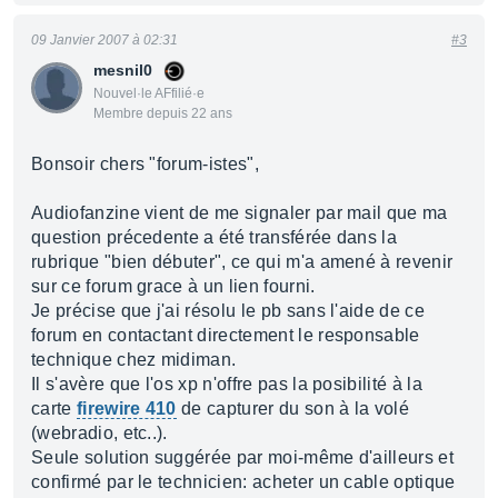
09 Janvier 2007 à 02:31
#3
mesnil0
Nouvel·le AFfilié·e
Membre depuis 22 ans
Bonsoir chers "forum-istes",
Audiofanzine vient de me signaler par mail que ma
question précedente a été transférée dans la
rubrique "bien débuter", ce qui m'a amené à revenir
sur ce forum grace à un lien fourni.
Je précise que j'ai résolu le pb sans l'aide de ce
forum en contactant directement le responsable
technique chez midiman.
Il s'avère que l'os xp n'offre pas la posibilité à la
carte
firewire 410
de capturer du son à la volé
(webradio, etc..).
Seule solution suggérée par moi-même d'ailleurs et
confirmé par le technicien: acheter un cable optique