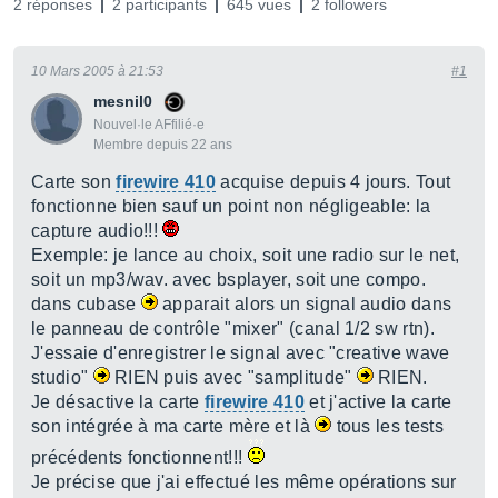
2 réponses
2 participants
645 vues
2 followers
10 Mars 2005 à 21:53
#1
mesnil0
Nouvel·le AFfilié·e
Membre depuis 22 ans
Carte son
firewire 410
acquise depuis 4 jours. Tout
fonctionne bien sauf un point non négligeable: la
capture audio!!!
Exemple: je lance au choix, soit une radio sur le net,
soit un mp3/wav. avec bsplayer, soit une compo.
dans cubase
apparait alors un signal audio dans
le panneau de contrôle "mixer" (canal 1/2 sw rtn).
J'essaie d'enregistrer le signal avec "creative wave
studio"
RIEN puis avec "samplitude"
RIEN.
Je désactive la carte
firewire 410
et j'active la carte
son intégrée à ma carte mère et là
tous les tests
précédents fonctionnent!!!
Je précise que j'ai effectué les même opérations sur