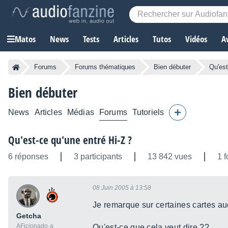
Matos
News
Tests
Articles
Tutos
Vidéos
A
Forums
Forums thématiques
Bien débuter
Qu'est
Bien débuter
News
Articles
Médias
Forums
Tutoriels
Qu'est-ce qu'une entré Hi-Z ?
6 réponses
3 participants
13 842 vues
1 f
08 Juin 2005 à 13:58
Je remarque sur certaines cartes a
Getcha
AFicionado·a
Qu'est-ce que cela veut dire ??