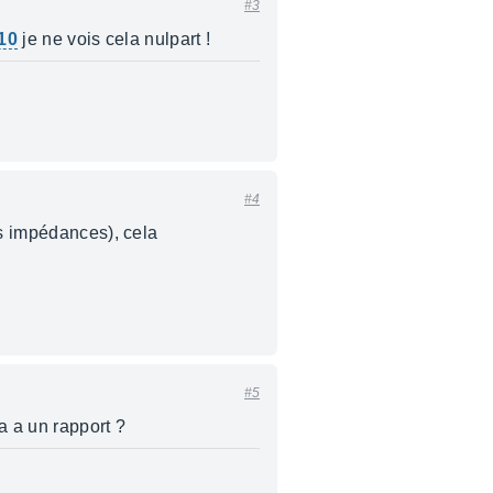
#3
410
je ne vois cela nulpart !
#4
es impédances), cela
#5
sa a un rapport ?