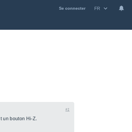
FR
Se connecter
#1
t un bouton Hi-Z.