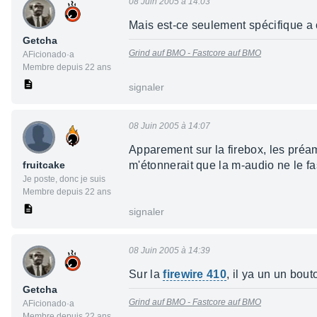
08 Juin 2005 à 14:03
Mais est-ce seulement spécifique a c
Getcha
Grind auf BMO -
Fastcore auf BMO
AFicionado·a
Membre depuis 22 ans
signaler
08 Juin 2005 à 14:07
Apparement sur la firebox, les préam
fruitcake
m'étonnerait que la m-audio ne le fa
Je poste, donc je suis
Membre depuis 22 ans
signaler
08 Juin 2005 à 14:39
Sur la
firewire 410
, il ya un un bou
Getcha
Grind auf BMO -
Fastcore auf BMO
AFicionado·a
Membre depuis 22 ans