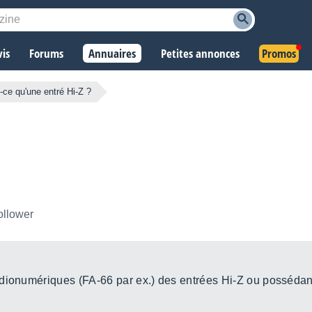
vis
Forums
Annuaires
Petites annonces
Promos
-ce qu'une entré Hi-Z ?
ollower
udionumériques (FA-66 par ex.) des entrées Hi-Z ou possédan