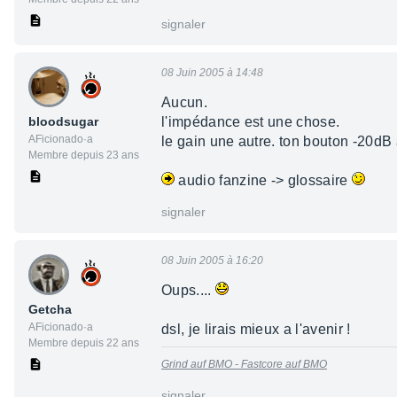
signaler
08 Juin 2005 à 14:48
Aucun.
bloodsugar
l'impédance est une chose.
AFicionado·a
le gain une autre. ton bouton -20dB
Membre depuis 23 ans
audio fanzine -> glossaire
signaler
08 Juin 2005 à 16:20
Oups....
Getcha
AFicionado·a
dsl, je lirais mieux a l'avenir !
Membre depuis 22 ans
Grind auf BMO -
Fastcore auf BMO
signaler