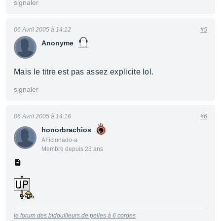
signaler
06 Avril 2005 à 14:12
#5
Anonyme
Mais le titre est pas assez explicite lol.
signaler
06 Avril 2005 à 14:16
#6
honorbrachios
AFicionado·a
Membre depuis 23 ans
le forum des bidouilleurs de pelles à 6 cordes