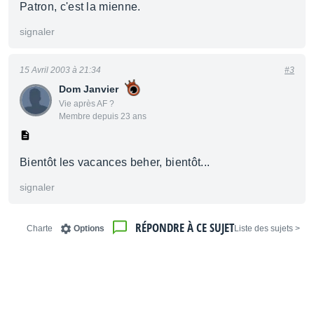
Patron, c'est la mienne.
signaler
15 Avril 2003 à 21:34
#3
Dom Janvier
Vie après AF ?
Membre depuis 23 ans
Bientôt les vacances beher, bientôt...
signaler
RÉPONDRE À CE SUJET
Charte
Options
< Liste des sujets