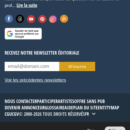
Lire la suite
prof...
RECEVEZ NOTRE NEWSLETTER ÉDITORIALE
M’inscrire
Voir les précédentes newsletters
NOUS CONTACTER
PARTICIPER
ARTISTES
OFFRE SANS PUB
DEVENIR ANNONCEUR
GLOSSAIRE
AIDE
PLAN DU SITE
ENTITYMAP
CGU
CGV
© 2000-2026 TOUS DROITS RÉSERVÉS
FR