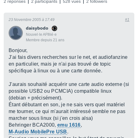
2 réponses
2 participants
528 vues
2 followers
23 Novembre 2005 à 17:49
#1
daisybodo
Nouvel·le AFfilié·e
Membre depuis 21 ans
Bonjour,
J'ai fais divers recherches sur le net, et audiofanzine
en particulier, mais je n'ai pas trouvé de topic
spécifique à linux ou à une carte donnée.
J'aurais souhaité acquérir une carte audio externe (si
possible USB2 ou PCMCIA) compatible linux
(debian + précisément).
Étant débutant en son, je ne sais vers quel matériel
me tourner, ce qui m'aurait intéressé semble ne pas
marcher sous linux (si j'en crois alsa)
Behringer BCA2000,
emu 1616
,
M-Audio MobilePre USB
.