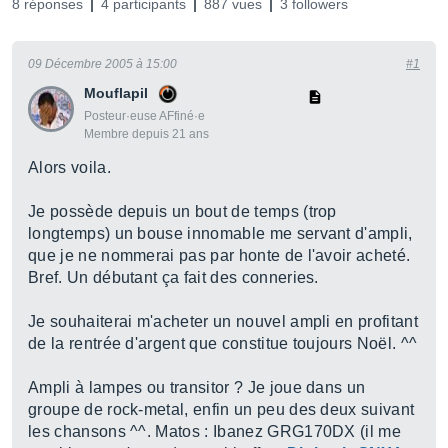
8 réponses
4 participants
887 vues
3 followers
09 Décembre 2005 à 15:00
#1
Mouflapil
Posteur·euse AFfiné·e
Membre depuis 21 ans
Alors voila.
Je possède depuis un bout de temps (trop
longtemps) un bouse innomable me servant d'ampli,
que je ne nommerai pas par honte de l'avoir acheté.
Bref. Un débutant ça fait des conneries.
Je souhaiterai m'acheter un nouvel ampli en profitant
de la rentrée d'argent que constitue toujours Noël. ^^
Ampli à lampes ou transitor ? Je joue dans un
groupe de rock-metal, enfin un peu des deux suivant
les chansons ^^. Matos : Ibanez GRG170DX (il me