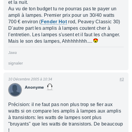
et la nuit.
Au vu de ton budget tu ne pourras pas te payer un
ampli à lampes. Premier prix pour un 30/40 watts
700 € environ (
Fender Hot
rod, Peavey Classic 30)
D'autre part les amplis à lampes coutent cher à
l'entretien. Les lampes s'usent et il faut les changer.
Mais le son des lampes, Ahhhhhhhh....
Jawa
signaler
10 Décembre 2005 à 10:34
#3
Anonyme
Précision: il ne faut pas non plus trop se fier aux
watts si on compare les amplis à lampes aux amplis
à transistors: les watts de lampes sont plus
"bruyants" que les watts de transistors. De beaucoup
!