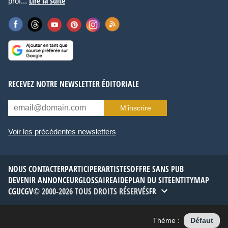
Lire la suite
prof...
RECEVEZ NOTRE NEWSLETTER ÉDITORIALE
M’inscrire
Voir les précédentes newsletters
NOUS CONTACTER
PARTICIPER
ARTISTES
OFFRE SANS PUB
DEVENIR ANNONCEUR
GLOSSAIRE
AIDE
PLAN DU SITE
ENTITYMAP
CGU
CGV
© 2000-2026 TOUS DROITS RÉSERVÉS
FR
Thème :
Défaut