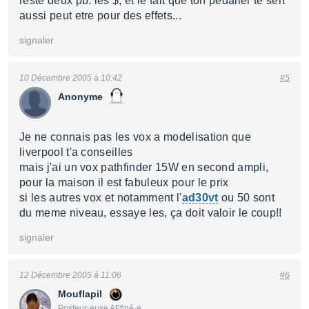
reste deux pb: les $, et le fait que ton pedalier te sert
aussi peut etre pour des effets...
signaler
10 Décembre 2005 à 10:42
#5
Anonyme
Je ne connais pas les vox a modelisation que
liverpool t'a conseilles
mais j'ai un vox pathfinder 15W en second ampli,
pour la maison il est fabuleux pour le prix
si les autres vox et notamment l'
ad30vt
ou 50 sont
du meme niveau, essaye les, ça doit valoir le coup!!
signaler
12 Décembre 2005 à 11:06
#6
Mouflapil
Posteur·euse AFfiné·e