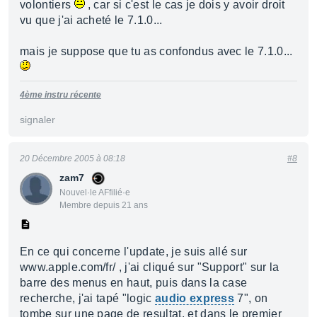
volontiers
, car si c'est le cas je dois y avoir droit
vu que j'ai acheté le 7.1.0...
mais je suppose que tu as confondus avec le 7.1.0...
4ème instru récente
signaler
20 Décembre 2005 à 08:18
#8
zam7
Nouvel·le AFfilié·e
Membre depuis 21 ans
En ce qui concerne l'update, je suis allé sur
www.apple.com/fr/ , j'ai cliqué sur "Support" sur la
barre des menus en haut, puis dans la case
recherche, j'ai tapé "logic
audio express
7", on
tombe sur une page de resultat, et dans le premier