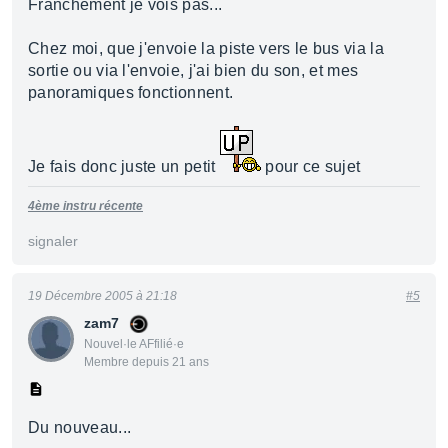
Franchement je vois pas...
Chez moi, que j'envoie la piste vers le bus via la
sortie ou via l'envoie, j'ai bien du son, et mes
panoramiques fonctionnent.
Je fais donc juste un petit
pour ce sujet
4ème instru récente
signaler
19 Décembre 2005 à 21:18
#5
zam7
Nouvel·le AFfilié·e
Membre depuis 21 ans
Du nouveau...