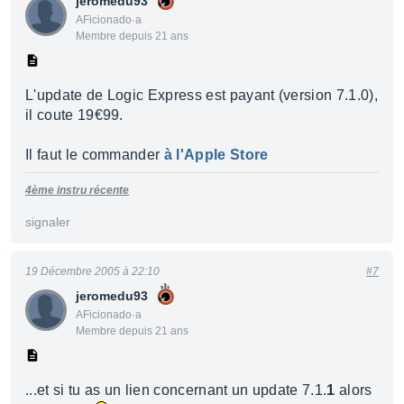
jeromedu93
AFicionado·a
Membre depuis 21 ans
L'update de Logic Express est payant (version 7.1.0),
il coute 19€99.
Il faut le commander
à l'Apple Store
4ème instru récente
signaler
19 Décembre 2005 à 22:10
#7
jeromedu93
AFicionado·a
Membre depuis 21 ans
...et si tu as un lien concernant un update 7.1.
1
alors