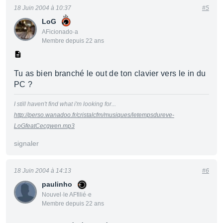
18 Juin 2004 à 10:37
#5
LoG
AFicionado·a
Membre depuis 22 ans
Tu as bien branché le out de ton clavier vers le in du
PC ?
I still haven't find what i'm looking for...
http://perso.wanadoo.fr/cristalcfm/musiques/letempsdureve-
LoGfeatCecgwen.mp3
signaler
18 Juin 2004 à 14:13
#6
paulinho
Nouvel·le AFfilié·e
Membre depuis 22 ans