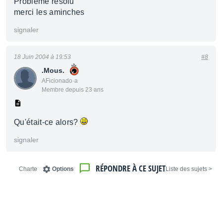
Problème résolu
merci les aminches
signaler
18 Juin 2004 à 19:53
#8
.Mous.
AFicionado·a
Membre depuis 23 ans
Qu'était-ce alors?
signaler
RÉPONDRE À CE SUJET
Charte
Options
< Liste des sujets