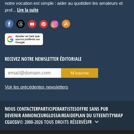
notre vocation est simple : aider au quotidien les amateurs et
Lire la suite
prof...
RECEVEZ NOTRE NEWSLETTER ÉDITORIALE
M’inscrire
Voir les précédentes newsletters
NOUS CONTACTER
PARTICIPER
ARTISTES
OFFRE SANS PUB
DEVENIR ANNONCEUR
GLOSSAIRE
AIDE
PLAN DU SITE
ENTITYMAP
CGU
CGV
© 2000-2026 TOUS DROITS RÉSERVÉS
FR