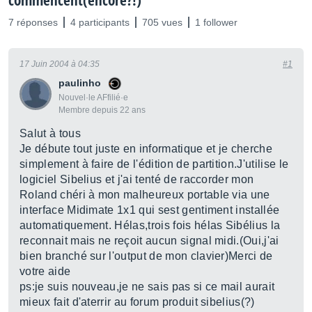
commencent(encore?!)
7 réponses
4 participants
705 vues
1 follower
17 Juin 2004 à 04:35
#1
paulinho
Nouvel·le AFfilié·e
Membre depuis 22 ans
Salut à tous
Je débute tout juste en informatique et je cherche
simplement à faire de l'édition de partition.J'utilise le
logiciel Sibelius et j'ai tenté de raccorder mon
Roland chéri à mon malheureux portable via une
interface Midimate 1x1 qui sest gentiment installée
automatiquement. Hélas,trois fois hélas Sibélius la
reconnait mais ne reçoit aucun signal midi.(Oui,j'ai
bien branché sur l'output de mon clavier)Merci de
votre aide
ps:je suis nouveau,je ne sais pas si ce mail aurait
mieux fait d'aterrir au forum produit sibelius(?)