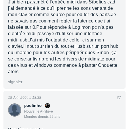
J'ai bien paramétré l'entrée midi dans Sibelius cad
j'ai demandé à ce qu'il prenne les sons venant de
mon clavier comme source pour editer des parts.Je
ne savais pas comment régler la latence que j'ai
laissée sur 0.Pour répondre à Log:mon pc n'a pas
d'entrée midi;j'essaye d'utiliser une interface
midi_usb.J'ai mis l'output de celle_ci sur mon
clavier,l'input sur rien du tout et l'usb sur un port hub
qui marche pour les autres périphériques.Sinon ,ça
se corse:antivir prend les drivers de midimate pour
des virus et windows commence à planter.Chouette
alors
signaler
18 Juin 2004 à 18:38
#7
paulinho
Nouvel·le AFfilié·e
Membre depuis 22 ans