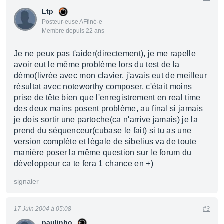
Ltp
Posteur·euse AFfiné·e
Membre depuis 22 ans
Je ne peux pas t'aider(directement), je me rapelle
avoir eut le même problème lors du test de la
démo(livrée avec mon clavier, j'avais eut de meilleur
résultat avec noteworthy composer, c'était moins
prise de tête bien que l'enregistrement en real time
des deux mains posent problème, au final si jamais
je dois sortir une partoche(ca n'arrive jamais) je la
prend du séquenceur(cubase le fait) si tu as une
version complète et légale de sibelius va de toute
manière poser la même question sur le forum du
développeur ca te fera 1 chance en +)
signaler
17 Juin 2004 à 05:08
#3
paulinho