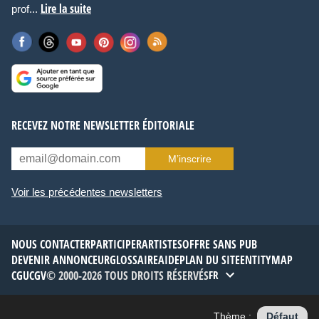
Lire la suite
prof...
RECEVEZ NOTRE NEWSLETTER ÉDITORIALE
M’inscrire
Voir les précédentes newsletters
NOUS CONTACTER
PARTICIPER
ARTISTES
OFFRE SANS PUB
DEVENIR ANNONCEUR
GLOSSAIRE
AIDE
PLAN DU SITE
ENTITYMAP
CGU
CGV
© 2000-2026 TOUS DROITS RÉSERVÉS
FR
Thème :
Défaut