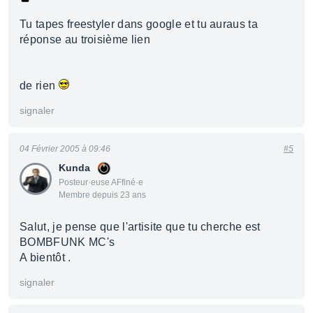
Tu tapes freestyler dans google et tu auraus ta
réponse au troisième lien
de rien
signaler
04 Février 2005 à 09:46
#5
Kunda
Posteur·euse AFfiné·e
Membre depuis 23 ans
Salut, je pense que l'artisite que tu cherche est
BOMBFUNK MC's
A bientôt .
signaler