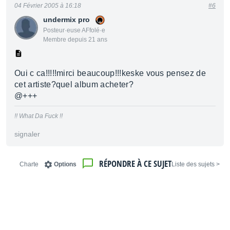
04 Février 2005 à 16:18
#6
undermix pro
Posteur·euse AFfolé·e
Membre depuis 21 ans
Oui c ca!!!!!mirci beaucoup!!!keske vous pensez de
cet artiste?quel album acheter?
@+++
!! What Da Fuck !!
signaler
RÉPONDRE À CE SUJET
Charte
Options
< Liste des sujets