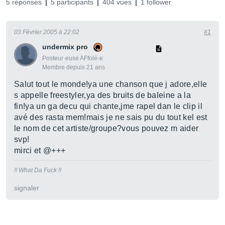
5 réponses
5 participants
404 vues
1 follower
03 Février 2005 à 22:02
#1
undermix pro
Posteur·euse AFfolé·e
Membre depuis 21 ans
Salut tout le monde!ya une chanson que j adore,elle
s appelle freestyler,ya des bruits de baleine a la
fin!ya un ga decu qui chante,jme rapel dan le clip il
avé des rasta mem!mais je ne sais pu du tout kel est
le nom de cet artiste/groupe?vous pouvez m aider
svp!
mirci et @+++
!! What Da Fuck !!
signaler