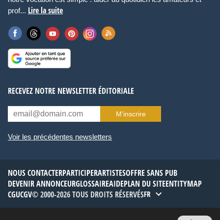
Lire la suite
prof...
RECEVEZ NOTRE NEWSLETTER ÉDITORIALE
M’inscrire
Voir les précédentes newsletters
NOUS CONTACTER
PARTICIPER
ARTISTES
OFFRE SANS PUB
DEVENIR ANNONCEUR
GLOSSAIRE
AIDE
PLAN DU SITE
ENTITYMAP
CGU
CGV
© 2000-2026 TOUS DROITS RÉSERVÉS
FR