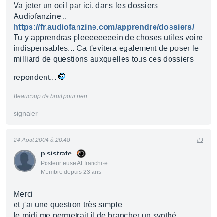
Va jeter un oeil par ici, dans les dossiers
Audiofanzine...
https://fr.audiofanzine.com/apprendre/dossiers/
Tu y apprendras pleeeeeeeein de choses utiles voire
indispensables... Ca t'evitera egalement de poser le
milliard de questions auxquelles tous ces dossiers
repondent...
Beaucoup de bruit pour rien...
signaler
24 Aout 2004 à 20:48
#3
pisistrate
Posteur·euse AFfranchi·e
Membre depuis 23 ans
Merci
et j'ai une question très simple
le midi me permetrait il de brancher un synthé