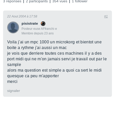
3 réponses
2 participants
354 vues
1 follower
22 Aout 2004 à 17:58
#1
pisistrate
Posteur·euse AFfranchi·e
Membre depuis 23 ans
Voila j'ai un mpc 1000 un microkorg et bientot une
boite a rythme j'ai aussi un mac
je vois que derriere toutes ces machines il y a des
port midi qui ne m'on jamais servi je travail out par le
sample
alors ma question est simple a quoi ca sert le midi
quesque ca peu m'apporter
merci
signaler