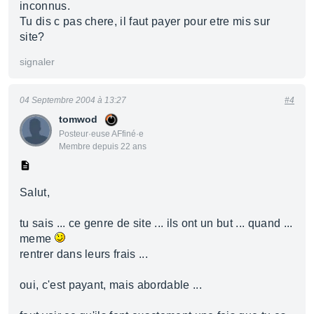
inconnus.
Tu dis c pas chere, il faut payer pour etre mis sur
site?
signaler
04 Septembre 2004 à 13:27
#4
tomwod
Posteur·euse AFfiné·e
Membre depuis 22 ans
Salut,
tu sais ... ce genre de site ... ils ont un but ... quand ...
meme
rentrer dans leurs frais ...
oui, c'est payant, mais abordable ...