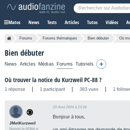
Matos
News
Tests
Articles
Tutos
Vidéos
A
Forums
Forums thématiques
Bien débuter
Où tro
Bien débuter
News
Articles
Médias
Forums
Tutoriels
Où trouver la notice du Kurzweil PC-88 ?
1 réponse
1 participant
383 vues
1 follow
29 Aout 2004 à 23:26
Bonjour à tous,
JMetKurzweil
Nouvel·le AFfilié·e
un ami étranger me demande de trouve