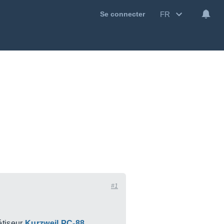
FR
Se connecter
#1
étiseur
Kurzweil PC-88
.