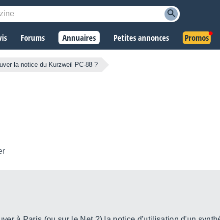
vis
Forums
Annuaires
Petites annonces
Promos
uver la notice du Kurzweil PC-88 ?
er
r à Paris (ou sur le Net ?) la notice d'utilisation d'un synth