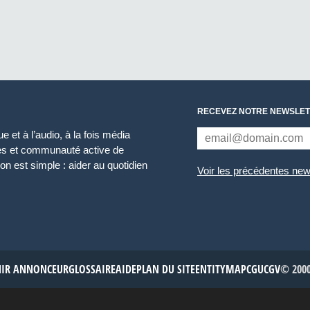
RECEVEZ NOTRE NEWSLET
 et à l’audio, à la fois média
ces et communauté active de
n est simple : aider au quotidien
Voir les précédentes new
NIR ANNONCEUR
GLOSSAIRE
AIDE
PLAN DU SITE
ENTITYMAP
CGU
CGV
© 2000