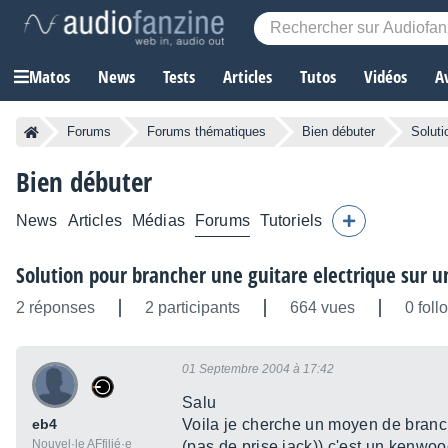
Matos
News
Tests
Articles
Tutos
Vidéos
A
Forums
Forums thématiques
Bien débuter
Soluti
Bien débuter
News
Articles
Médias
Forums
Tutoriels
Solution pour brancher une guitare electrique sur un
2 réponses
2 participants
664 vues
0 foll
01 Septembre 2004 à 17:42
Salu
eb4
Voila je cherche un moyen de branch
Nouvel·le AFfilié·e
(pas de prise jack)) c'est un kenwood