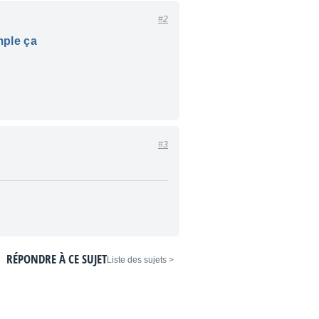
#2
mple ça
#3
RÉPONDRE À CE SUJET
< Liste des sujets