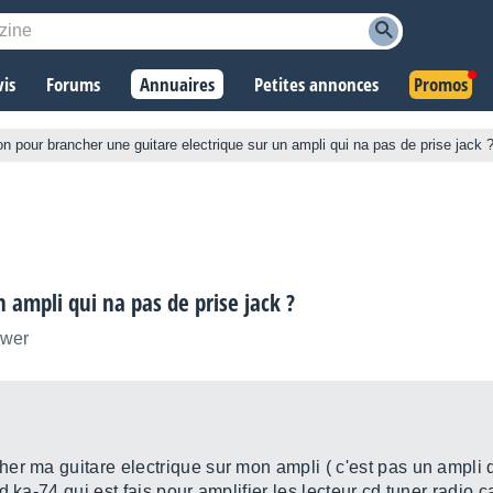
vis
Forums
Annuaires
Petites annonces
Promos
on pour brancher une guitare electrique sur un ampli qui na pas de prise jack 
 ampli qui na pas de prise jack ?
ower
er ma guitare electrique sur mon ampli ( c'est pas un ampli 
 ka-74 qui est fais pour amplifier les lecteur cd tuner radio c