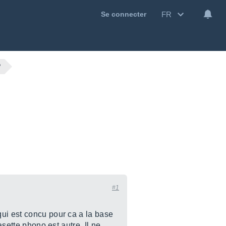
FR
Se connecter
?
#1
qui est concu pour ca a la base
asette phono est autre. Il ne