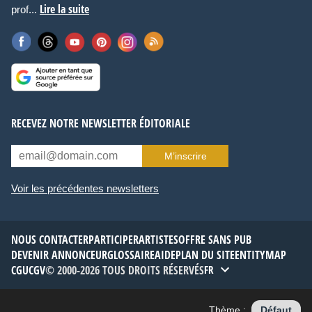
Lire la suite
prof...
RECEVEZ NOTRE NEWSLETTER ÉDITORIALE
M’inscrire
Voir les précédentes newsletters
NOUS CONTACTER
PARTICIPER
ARTISTES
OFFRE SANS PUB
DEVENIR ANNONCEUR
GLOSSAIRE
AIDE
PLAN DU SITE
ENTITYMAP
CGU
CGV
© 2000-2026 TOUS DROITS RÉSERVÉS
FR
Thème :
Défaut