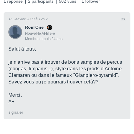
1 réponse
2 participants
502 vues
1 follower
16 Janvier 2003 à 12:17
#1
Rom'One
Nouvel·le AFfilié·e
Membre depuis 24 ans
Salut à tous,
je n'arrive pas à trouver de bons samples de percus
(congas, timpanis...), style dans les prods d'Antoine
Clamaran ou dans le fameux "Gianpiero-pyramid".
Savez vous ou je pourrais trouver celà??
Merci,
A+
signaler