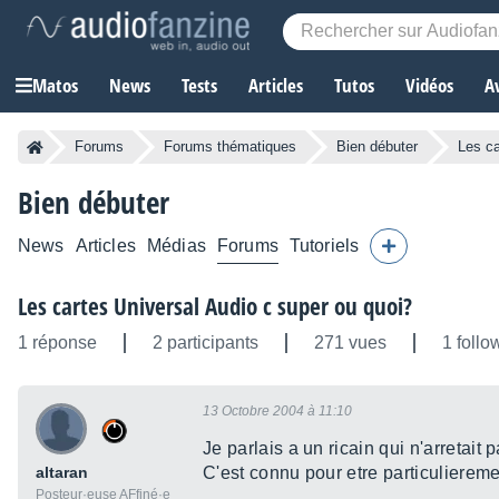
Matos
News
Tests
Articles
Tutos
Vidéos
A
Forums
Forums thématiques
Bien débuter
Les ca
Bien débuter
News
Articles
Médias
Forums
Tutoriels
Les cartes Universal Audio c super ou quoi?
1 réponse
2 participants
271 vues
1 follo
13 Octobre 2004 à 11:10
Je parlais a un ricain qui n'arretait
altaran
C'est connu pour etre particulierem
Posteur·euse AFfiné·e