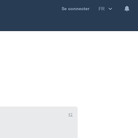
FR
Se connecter
#1