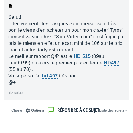
Salut!
Effectivement ; les casques Seinnheiser sont très
bon je viens d'en acheter un pour mon clavier"Tyros"
conseil va voir chez :"Son-Video.com" c'est à que j'ai
pris le miens en effet un ecart mini de 10€ sur le prix
fnac et autre darty est courant .
Le meilleur rapport Q/P est le
HD 515
(89au
lieu99.99) ou alors le premier prix en fermé
HD497
(55 au 78) .
Voilà perso j'ai
hd 497
très bon.
@+
signaler
RÉPONDRE À CE SUJET
Charte
Options
< Liste des sujets