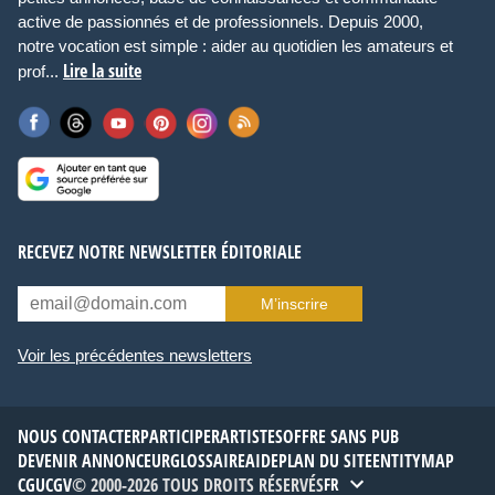
active de passionnés et de professionnels. Depuis 2000,
notre vocation est simple : aider au quotidien les amateurs et
Lire la suite
prof...
RECEVEZ NOTRE NEWSLETTER ÉDITORIALE
M’inscrire
Voir les précédentes newsletters
NOUS CONTACTER
PARTICIPER
ARTISTES
OFFRE SANS PUB
DEVENIR ANNONCEUR
GLOSSAIRE
AIDE
PLAN DU SITE
ENTITYMAP
CGU
CGV
© 2000-2026 TOUS DROITS RÉSERVÉS
FR