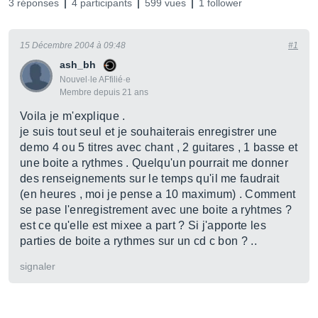
3 réponses
4 participants
599 vues
1 follower
15 Décembre 2004 à 09:48
#1
ash_bh
Nouvel·le AFfilié·e
Membre depuis 21 ans
Voila je m'explique .
je suis tout seul et je souhaiterais enregistrer une
demo 4 ou 5 titres avec chant , 2 guitares , 1 basse et
une boite a rythmes . Quelqu'un pourrait me donner
des renseignements sur le temps qu'il me faudrait
(en heures , moi je pense a 10 maximum) . Comment
se pase l'enregistrement avec une boite a ryhtmes ?
est ce qu'elle est mixee a part ? Si j'apporte les
parties de boite a rythmes sur un cd c bon ? ..
signaler