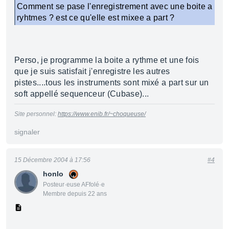
Comment se pase l'enregistrement avec une boite a
ryhtmes ? est ce qu'elle est mixee a part ?
Perso, je programme la boite a rythme et une fois
que je suis satisfait j'enregistre les autres
pistes....tous les instruments sont mixé a part sur un
soft appellé sequenceur (Cubase)...
Site personnel:
https://www.enib.fr/~choqueuse/
signaler
15 Décembre 2004 à 17:56
#4
honlo
Posteur·euse AFfolé·e
Membre depuis 22 ans