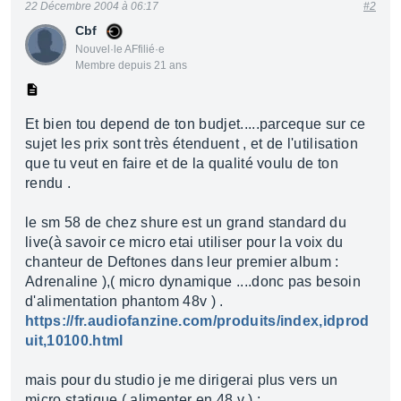
22 Décembre 2004 à 06:17
#2
Cbf
Nouvel·le AFfilié·e
Membre depuis 21 ans
Et bien tou depend de ton budjet.....parceque sur ce
sujet les prix sont très étenduent , et de l'utilisation
que tu veut en faire et de la qualité voulu de ton
rendu .
le sm 58 de chez shure est un grand standard du
live(à savoir ce micro etai utiliser pour la voix du
chanteur de Deftones dans leur premier album :
Adrenaline ),( micro dynamique ....donc pas besoin
d'alimentation phantom 48v ) .
https://fr.audiofanzine.com/produits/index,idprod
uit,10100.html
mais pour du studio je me dirigerai plus vers un
micro statique ( alimenter en 48 v ) :