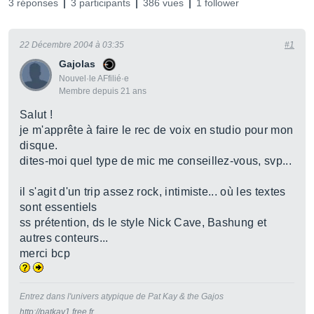
3 réponses
3 participants
386 vues
1 follower
22 Décembre 2004 à 03:35
#1
Gajolas
Nouvel·le AFfilié·e
Membre depuis 21 ans
Salut !
je m'apprête à faire le rec de voix en studio pour mon
disque.
dites-moi quel type de mic me conseillez-vous, svp...
il s'agit d'un trip assez rock, intimiste... où les textes
sont essentiels
ss prétention, ds le style Nick Cave, Bashung et
autres conteurs...
merci bcp
Entrez dans l'univers atypique de Pat Kay & the Gajos
http://patkay1.free.fr