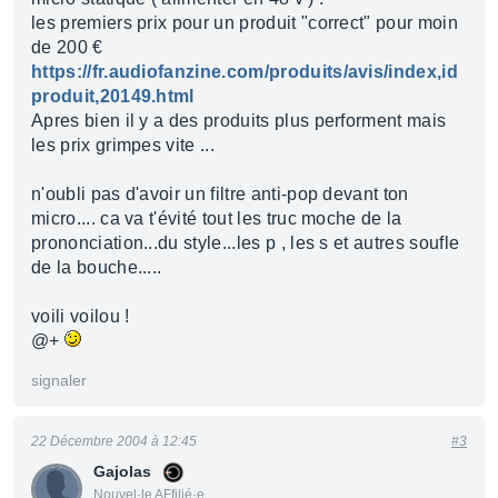
les premiers prix pour un produit "correct" pour moin
de 200 €
https://fr.audiofanzine.com/produits/avis/index,id
produit,20149.html
Apres bien il y a des produits plus performent mais
les prix grimpes vite ...
n'oubli pas d'avoir un filtre anti-pop devant ton
micro.... ca va t'évité tout les truc moche de la
prononciation...du style...les p , les s et autres soufle
de la bouche.....
voili voilou !
@+
signaler
22 Décembre 2004 à 12:45
#3
Gajolas
Nouvel·le AFfilié·e