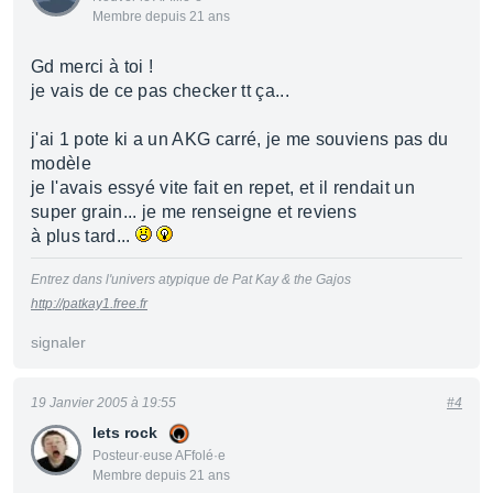
Membre depuis 21 ans
Gd merci à toi !
je vais de ce pas checker tt ça...
j'ai 1 pote ki a un AKG carré, je me souviens pas du
modèle
je l'avais essyé vite fait en repet, et il rendait un
super grain... je me renseigne et reviens
à plus tard...
Entrez dans l'univers atypique de Pat Kay & the Gajos
http://patkay1.free.fr
signaler
19 Janvier 2005 à 19:55
#4
lets rock
Posteur·euse AFfolé·e
Membre depuis 21 ans