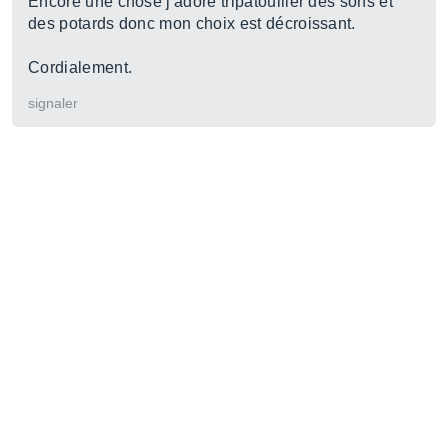
Encore une chose j'adore tripatouiller des sons et
des potards donc mon choix est décroissant.
Cordialement.
signaler