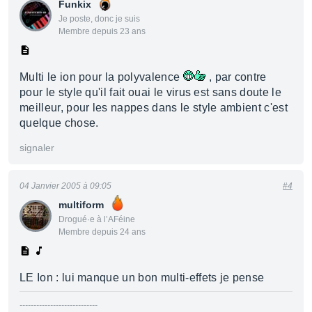
Funkix
Je poste, donc je suis
Membre depuis 23 ans
Multi le ion pour la polyvalence
, par contre
pour le style qu'il fait ouai le virus est sans doute le
meilleur, pour les nappes dans le style ambient c'est
quelque chose.
signaler
04 Janvier 2005 à 09:05
#4
multiform
Drogué·e à l’AFéine
Membre depuis 24 ans
LE Ion : lui manque un bon multi-effets je pense
----------------------------