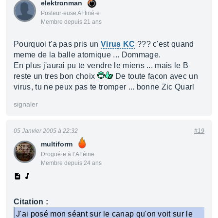
elektronman
Posteur·euse AFfiné·e
Membre depuis 21 ans
Pourquoi t'a pas pris un
Virus KC
??? c'est quand
meme de la balle atomique ... Dommage.
En plus j'aurai pu te vendre le miens ... mais le B
reste un tres bon choix
De toute facon avec un
virus, tu ne peux pas te tromper ... bonne Zic Quarl
signaler
05 Janvier 2005 à 22:32
#19
multiform
Drogué·e à l’AFéine
Membre depuis 24 ans
Citation :
J'ai posé mon séant sur le canap qu'on voit sur le