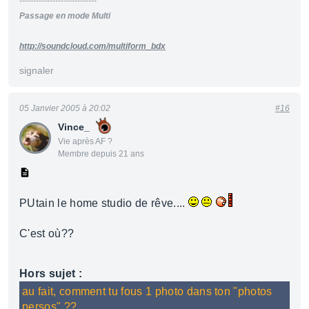
----------------------------
Passage en mode Multi
http://soundcloud.com/multiform_bdx
signaler
05 Janvier 2005 à 20:02
#16
Vince_
Vie après AF ?
Membre depuis 21 ans
PUtain le home studio de rêve....
C'est où??
Hors sujet :
au fait, comment tu fous 1 photo dans ton "photos
persos" ??