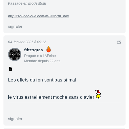
Passage en mode Multi
http://soundcloud.com/multiform_bdx
signaler
04 Janvier 2005 à 09:12
#5
fritesgrec
Drogué·e à l’AFéine
Membre depuis 22 ans
Les effets du ion sont pas si mal
le virus est tellement moche sans clavier
signaler