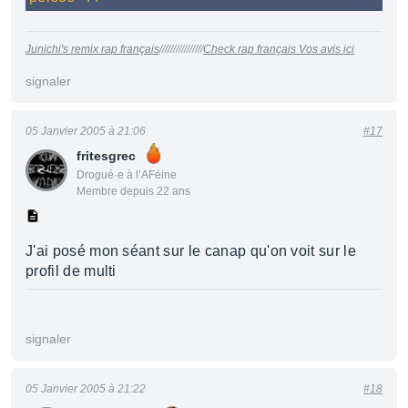
Junichi's remix rap français
////////////////
Check rap français Vos avis ici
signaler
05 Janvier 2005 à 21:06
#17
fritesgrec
Drogué·e à l’AFéine
Membre depuis 22 ans
J'ai posé mon séant sur le canap qu'on voit sur le
profil de multi
signaler
05 Janvier 2005 à 21:22
#18