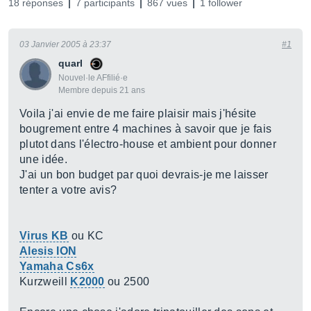
18 réponses
7 participants
867 vues
1 follower
03 Janvier 2005 à 23:37
#1
quarl
Nouvel·le AFfilié·e
Membre depuis 21 ans
Voila j'ai envie de me faire plaisir mais j'hésite
bougrement entre 4 machines à savoir que je fais
plutot dans l'électro-house et ambient pour donner
une idée.
J'ai un bon budget par quoi devrais-je me laisser
tenter a votre avis?
Virus KB
ou KC
Alesis ION
Yamaha Cs6x
Kurzweill
K2000
ou 2500