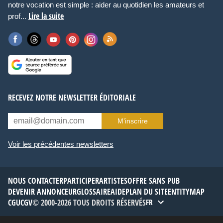
notre vocation est simple : aider au quotidien les amateurs et
Lire la suite
prof...
RECEVEZ NOTRE NEWSLETTER ÉDITORIALE
M’inscrire
Voir les précédentes newsletters
NOUS CONTACTER
PARTICIPER
ARTISTES
OFFRE SANS PUB
DEVENIR ANNONCEUR
GLOSSAIRE
AIDE
PLAN DU SITE
ENTITYMAP
CGU
CGV
© 2000-2026 TOUS DROITS RÉSERVÉS
FR