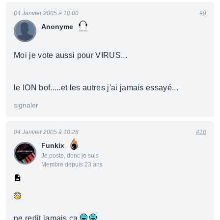
04 Janvier 2005 à 10:00
#9
Anonyme
Moi je vote aussi pour VIRUS...
le ION bof.....et les autres j'ai jamais essayé...
signaler
04 Janvier 2005 à 10:28
#10
Funkix
Je poste, donc je suis
Membre depuis 23 ans
ne redit jamais ca