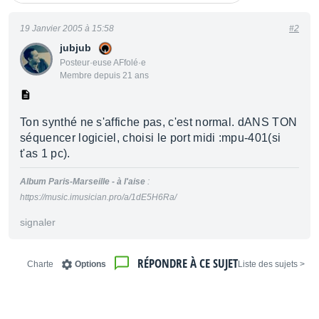
19 Janvier 2005 à 15:58
#2
jubjub
Posteur·euse AFfolé·e
Membre depuis 21 ans
Ton synthé ne s'affiche pas, c'est normal. dANS TON
séquencer logiciel, choisi le port midi :mpu-401(si
t'as 1 pc).
Album Paris-Marseille - à l'aise
:
https://music.imusician.pro/a/1dE5H6Ra/
signaler
RÉPONDRE À CE SUJET
Charte
Options
< Liste des sujets