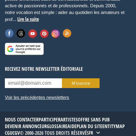
active de passionnés et de professionnels. Depuis 2000,
notre vocation est simple : aider au quotidien les amateurs et
Lire la suite
prof...
RECEVEZ NOTRE NEWSLETTER ÉDITORIALE
M’inscrire
Voir les précédentes newsletters
NOUS CONTACTER
PARTICIPER
ARTISTES
OFFRE SANS PUB
DEVENIR ANNONCEUR
GLOSSAIRE
AIDE
PLAN DU SITE
ENTITYMAP
CGU
CGV
© 2000-2026 TOUS DROITS RÉSERVÉS
FR