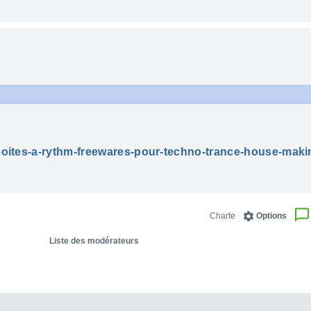
)
8,boites-a-rythm-freewares-pour-techno-trance-house-maki
Charte
Options
Liste des modérateurs