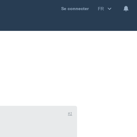
FR
Se connecter
#1