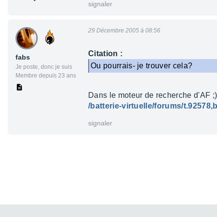
signaler
29 Décembre 2005 à 08:56
Citation :
fabs
Ou pourrais- je trouver cela?
Je poste, donc je suis
Membre depuis 23 ans
Dans le moteur de recherche d'AF ;
/batterie-virtuelle/forums/t.9257
signaler