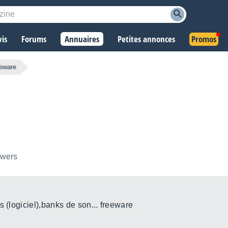
vis
Forums
Annuaires
Petites annonces
Promos
eeware
owers
s (logiciel),banks de son... freeware