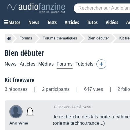
Matos
News
Tests
Articles
Tutos
Vidéos
A
Forums
Forums thématiques
Bien débuter
Kit fr
Bien débuter
News
Articles
Médias
Forums
Tutoriels
Kit freeware
3 réponses
2 participants
647 vues
2 foll
31 Janvier 2005 à 14:50
Je recherche des kits boite à rythme
Anonyme
(orienté techno,trance...)