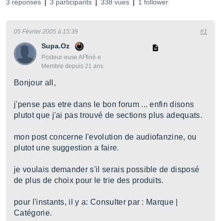
3 réponses
3 participants
338 vues
1 follower
05 Février 2005 à 15:39
#1
Supa.Oz
Posteur·euse AFfiné·e
Membre depuis 21 ans
Bonjour all,
j'pense pas etre dans le bon forum ... enfin disons
plutot que j'ai pas trouvé de sections plus adequats.
mon post concerne l'evolution de audiofanzine, ou
plutot une suggestion a faire.
je voulais demander s'il serais possible de disposé
de plus de choix pour le trie des produits.
pour l'instants, il y a: Consulter par : Marque |
Catégorie.