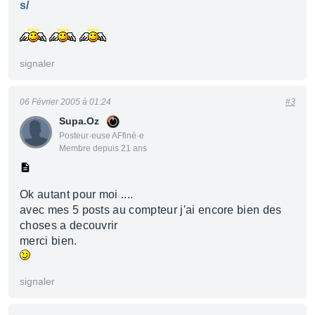
s/
signaler
06 Février 2005 à 01:24
#3
Supa.Oz
Posteur·euse AFfiné·e
Membre depuis 21 ans
Ok autant pour moi ....
avec mes 5 posts au compteur j'ai encore bien des
choses a decouvrir
merci bien.
signaler