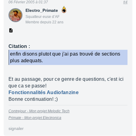
06 Février 2005 à 01:37
#4
Electro_Primate
Squatteur·euse d’AF
Membre depuis 22 ans
Citation :
enfin disons plutot que j'ai pas trouvé de sections
plus adequats.
Et au passage, pour ce genre de questions, c'est ici
que ca se passe!
Fonctionnalités Audiofanzine
Bonne continuation! ;)
Contrejour - Mon projet Melodic Tech
Primate - Mon projet Electronica
signaler