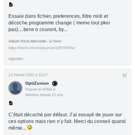
Essaie dans fichier, preferences, filtre midi et
décoche programme change ( meme tout pkoi
pas)....tiens o courant, by...
Album Paris-Marseille - à l'aise
:
https://music.imusician.pro/a/1dE5H6Ra/
signaler
14 Février 2005 à 16:27
#4
OptiZonion
Nouvel·le AFfilié·e
Membre depuis 21 ans
C'était décoché par défaut. J'ai essayé de jouer sur
ces options mais rien n'y fait. Merci du conseil quand
même...