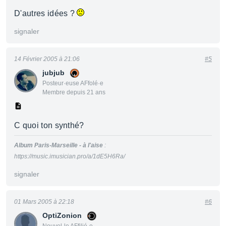
D'autres idées ?
signaler
14 Février 2005 à 21:06
#5
jubjub
Posteur·euse AFfolé·e
Membre depuis 21 ans
C quoi ton synthé?
Album Paris-Marseille - à l'aise
:
https://music.imusician.pro/a/1dE5H6Ra/
signaler
01 Mars 2005 à 22:18
#6
OptiZonion