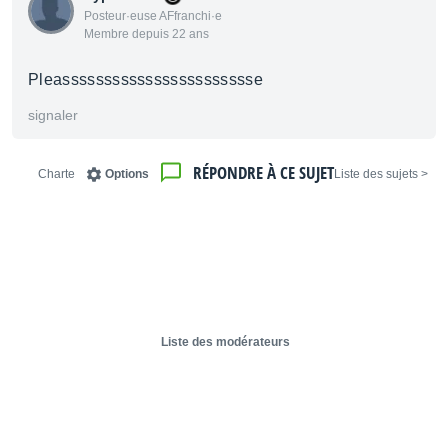
Posteur·euse AFfranchi·e
Membre depuis 22 ans
Pleassssssssssssssssssssssse
signaler
RÉPONDRE À CE SUJET
Charte
Options
< Liste des sujets
Liste des modérateurs