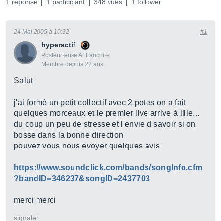
1 réponse
1 participant
348 vues
1 follower
24 Mai 2005 à 10:32
#1
hyperactif
Posteur·euse AFfranchi·e
Membre depuis 22 ans
Salut
j'ai formé un petit collectif avec 2 potes on a fait
quelques morceaux et le premier live arrive à lille...
du coup un peu de stresse et l'envie d savoir si on
bosse dans la bonne direction
pouvez vous nous evoyer quelques avis
https://www.soundclick.com/bands/songInfo.cfm
?bandID=346237&songID=2437703
merci merci
signaler