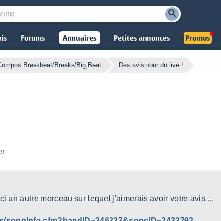
vis
Forums
Annuaires
Petites annonces
Promos
Compos Breakbeat/Breaks/Big Beat
Des avis pour du live !
er
i un autre morceau sur lequel j'aimerais avoir votre avis ...
nds/songInfo.cfm?bandID=346237&songID=2433792