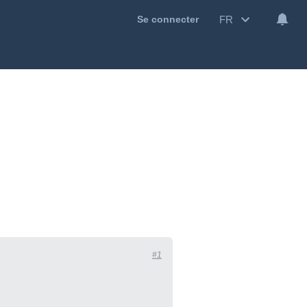
FR
Se connecter
#1