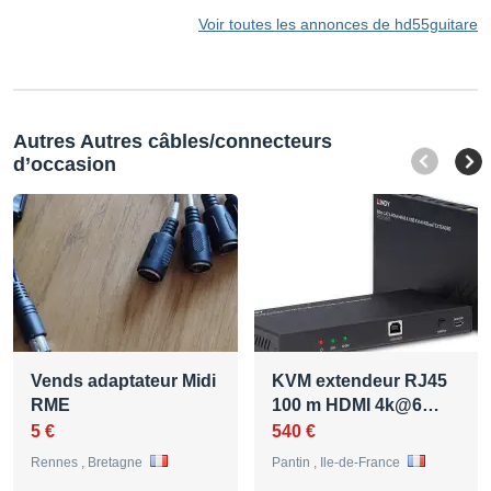
Voir toutes les annonces de hd55guitare
Autres Autres câbles/connecteurs
d’occasion
Vends adaptateur Midi
KVM extendeur RJ45
RME
100 m HDMI 4k@6…
5 €
540 €
Rennes , Bretagne
Pantin , Ile-de-France