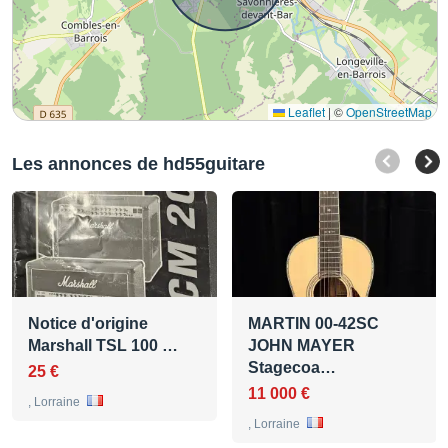
Leaflet
|
©
OpenStreetMap
Les annonces de hd55guitare
Notice d'origine
MARTIN 00-42SC
Marshall TSL 100 …
JOHN MAYER
Stagecoa…
25 €
11 000 €
, Lorraine
, Lorraine